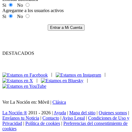
Si
No
Agregarme a los usuarios activos
Si
No
Entrar a Mi Cuenta
DESTACADOS
|
|
|
|
Ver La Noción en: Móvil |
Clásica
La Noción ®
2011 - 2026 |
Ayuda
|
Mapa del sitio
|
Quienes somos
|
Envíanos tu Noticia
|
Contacto
|
Aviso Legal
|
Condiciones de Uso y
Privacidad
|
Política de cookies
|
Preferencias del consentimiento de
cookies