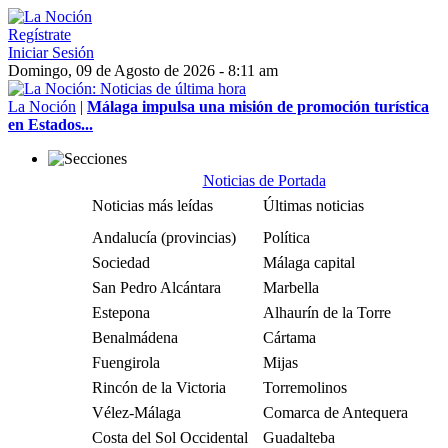
Regístrate
Iniciar Sesión
Domingo, 09 de Agosto de 2026 - 8:11 am
La Noción
|
Málaga impulsa una misión de promoción turística
en Estados...
Noticias de Portada
Noticias más leídas
Últimas noticias
Andalucía (provincias)
Política
Sociedad
Málaga capital
San Pedro Alcántara
Marbella
Estepona
Alhaurín de la Torre
Benalmádena
Cártama
Fuengirola
Mijas
Rincón de la Victoria
Torremolinos
Vélez-Málaga
Comarca de Antequera
Costa del Sol Occidental
Guadalteba