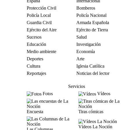
España
Internacional
Protección Civil
Bomberos
Policía Local
Policía Nacional
Guardia Civil
Armada Española
Ejército del Aire
Ejército de Tierra
Sucesos
Salud
Educación
Investigación
Medio ambiente
Economía
Deportes
Arte
Cultura
Iglesia Católica
Reportajes
Noticias del lector
Servicios
Fotos
Vídeos
Encuesta
Tiras cómicas
Vídeos La Noción
Las Columnas