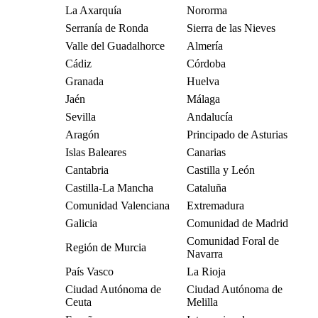
La Axarquía
Nororma
Serranía de Ronda
Sierra de las Nieves
Valle del Guadalhorce
Almería
Cádiz
Córdoba
Granada
Huelva
Jaén
Málaga
Sevilla
Andalucía
Aragón
Principado de Asturias
Islas Baleares
Canarias
Cantabria
Castilla y León
Castilla-La Mancha
Cataluña
Comunidad Valenciana
Extremadura
Galicia
Comunidad de Madrid
Comunidad Foral de
Región de Murcia
Navarra
País Vasco
La Rioja
Ciudad Autónoma de
Ciudad Autónoma de
Ceuta
Melilla