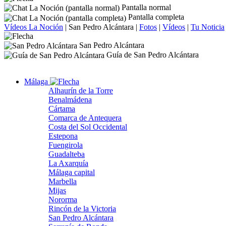
Pantalla normal
Pantalla completa
Vídeos La Noción
|
San Pedro Alcántara
|
Fotos
|
Vídeos
|
Tu Noticia
San Pedro Alcántara
Guía de San Pedro Alcántara
Málaga
Alhaurín de la Torre
Benalmádena
Cártama
Comarca de Antequera
Costa del Sol Occidental
Estepona
Fuengirola
Guadalteba
La Axarquía
Málaga capital
Marbella
Mijas
Nororma
Rincón de la Victoria
San Pedro Alcántara