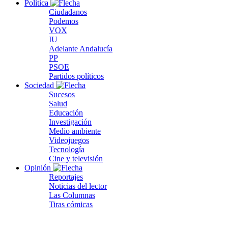
Política
Ciudadanos
Podemos
VOX
IU
Adelante Andalucía
PP
PSOE
Partidos políticos
Sociedad
Sucesos
Salud
Educación
Investigación
Medio ambiente
Videojuegos
Tecnología
Cine y televisión
Opinión
Reportajes
Noticias del lector
Las Columnas
Tiras cómicas