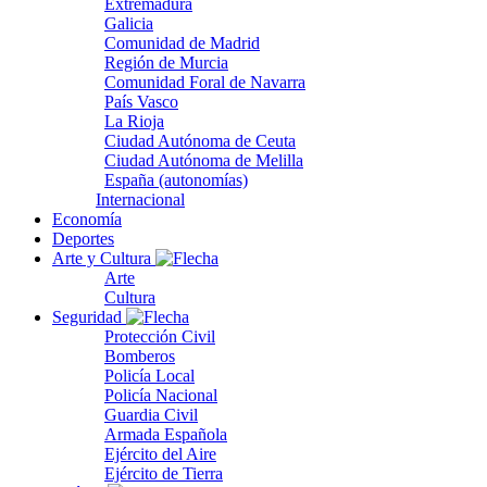
Extremadura
Galicia
Comunidad de Madrid
Región de Murcia
Comunidad Foral de Navarra
País Vasco
La Rioja
Ciudad Autónoma de Ceuta
Ciudad Autónoma de Melilla
España (autonomías)
Internacional
Economía
Deportes
Arte y Cultura
Arte
Cultura
Seguridad
Protección Civil
Bomberos
Policía Local
Policía Nacional
Guardia Civil
Armada Española
Ejército del Aire
Ejército de Tierra