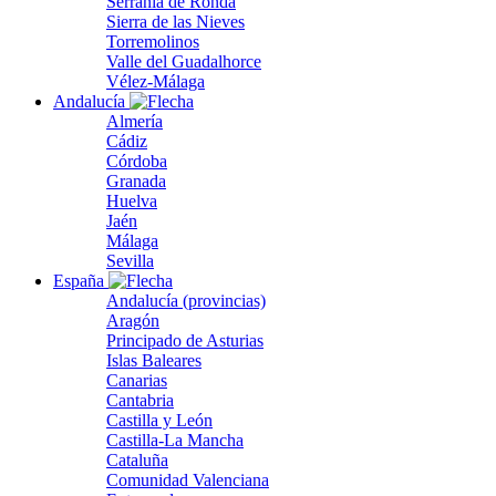
Serranía de Ronda
Sierra de las Nieves
Torremolinos
Valle del Guadalhorce
Vélez-Málaga
Andalucía
Almería
Cádiz
Córdoba
Granada
Huelva
Jaén
Málaga
Sevilla
España
Andalucía (provincias)
Aragón
Principado de Asturias
Islas Baleares
Canarias
Cantabria
Castilla y León
Castilla-La Mancha
Cataluña
Comunidad Valenciana