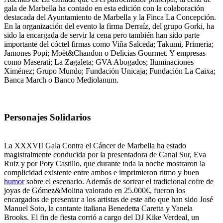
gala de Marbella ha contado en esta edición con la colaboración
destacada del Ayuntamiento de Marbella y la Finca La Concepción.
En la organización del evento la firma Derraíz, del grupo Gorki, ha
sido la encargada de servir la cena pero también han sido parte
importante del cóctel firmas como Viña Salceda; Takumi, Primeria;
Jamones Popi; Moët&Chandon o Delicias Gourmet. Y empresas
como Maserati; La Zagaleta; GVA Abogados; Iluminaciones
Ximénez; Grupo Mundo; Fundación Unicaja; Fundación La Caixa;
Banca March o Banco Mediolanum.
Personajes Solidarios
La XXXVII Gala Contra el Cáncer de Marbella ha estado
magistralmente conducida por la presentadora de Canal Sur, Eva
Ruiz y por Poty Castillo, que durante toda la noche mostraron la
complicidad existente entre ambos e imprimieron ritmo y buen
humor
sobre el escenario. Además de sortear el tradicional cofre de
joyas de Gómez&Molina valorado en 25.000€, fueron los
encargados de presentar a los artistas de este año que han sido José
Manuel Soto, la cantante italiana Benedetta Caretta y Yanela
Brooks. El fin de fiesta corrió a cargo del DJ Kike Verdeal, un