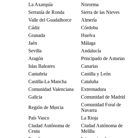
La Axarquía
Nororma
Serranía de Ronda
Sierra de las Nieves
Valle del Guadalhorce
Almería
Cádiz
Córdoba
Granada
Huelva
Jaén
Málaga
Sevilla
Andalucía
Aragón
Principado de Asturias
Islas Baleares
Canarias
Cantabria
Castilla y León
Castilla-La Mancha
Cataluña
Comunidad Valenciana
Extremadura
Galicia
Comunidad de Madrid
Comunidad Foral de
Región de Murcia
Navarra
País Vasco
La Rioja
Ciudad Autónoma de
Ciudad Autónoma de
Ceuta
Melilla