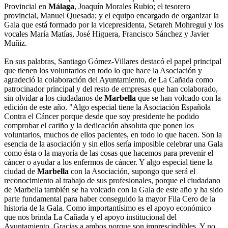
Provincial en
Málaga
, Joaquín Morales Rubio; el tesorero
provincial, Manuel Quesada; y el equipo encargado de organizar la
Gala que está formado por la vicepresidenta, Setareh Mohregui y los
vocales María Matías, José Higuera, Francisco Sánchez y Javier
Muñiz.
En sus palabras, Santiago Gómez-Villares destacó el papel principal
que tienen los voluntarios en todo lo que hace la Asociación y
agradeció la colaboración del Ayuntamiento, de La Cañada como
patrocinador principal y del resto de empresas que han colaborado,
sin olvidar a los ciudadanos de
Marbella
que se han volcado con la
edición de este año. "Algo especial tiene la Asociación Española
Contra el Cáncer porque desde que soy presidente he podido
comprobar el cariño y la dedicación absoluta que ponen los
voluntarios, muchos de ellos pacientes, en todo lo que hacen. Son la
esencia de la asociación y sin ellos sería imposible celebrar una Gala
como ésta o la mayoría de las cosas que hacemos para prevenir el
cáncer o ayudar a los enfermos de cáncer. Y algo especial tiene la
ciudad de
Marbella
con la Asociación, supongo que será el
reconocimiento al trabajo de sus profesionales, porque el ciudadano
de Marbella también se ha volcado con la Gala de este año y ha sido
parte fundamental para haber conseguido la mayor Fila Cero de la
historia de la Gala. Como importantísimo es el apoyo económico
que nos brinda La Cañada y el apoyo institucional del
Ayuntamiento. Gracias a ambos porque son imprescindibles. Y no