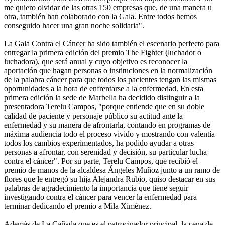
me quiero olvidar de las otras 150 empresas que, de una manera u
otra, también han colaborado con la Gala. Entre todos hemos
conseguido hacer una gran noche solidaria".
La Gala Contra el Cáncer ha sido también el escenario perfecto para
entregar la primera edición del premio The Fighter (luchador o
luchadora), que será anual y cuyo objetivo es reconocer la
aportación que hagan personas o instituciones en la normalización
de la palabra cáncer para que todos los pacientes tengan las mismas
oportunidades a la hora de enfrentarse a la enfermedad. En esta
primera edición la sede de Marbella ha decidido distinguir a la
presentadora Terelu Campos, "porque entiende que en su doble
calidad de paciente y personaje público su actitud ante la
enfermedad y su manera de afrontarla, contando en programas de
máxima audiencia todo el proceso vivido y mostrando con valentía
todos los cambios experimentados, ha podido ayudar a otras
personas a afrontar, con serenidad y decisión, su particular lucha
contra el cáncer". Por su parte, Terelu Campos, que recibió el
premio de manos de la alcaldesa Ángeles Muñoz junto a un ramo de
flores que le entregó su hija Alejandra Rubio, quiso destacar en sus
palabras de agradecimiento la importancia que tiene seguir
investigando contra el cáncer para vencer la enfermedad para
terminar dedicando el premio a Mila Ximénez.
Además de La Cañada que es el patrocinador principal, la cena de