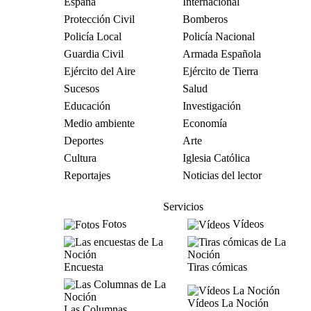
España
Internacional
Protección Civil
Bomberos
Policía Local
Policía Nacional
Guardia Civil
Armada Española
Ejército del Aire
Ejército de Tierra
Sucesos
Salud
Educación
Investigación
Medio ambiente
Economía
Deportes
Arte
Cultura
Iglesia Católica
Reportajes
Noticias del lector
Servicios
Fotos
Vídeos
Encuesta
Tiras cómicas
Vídeos La Noción
Las Columnas