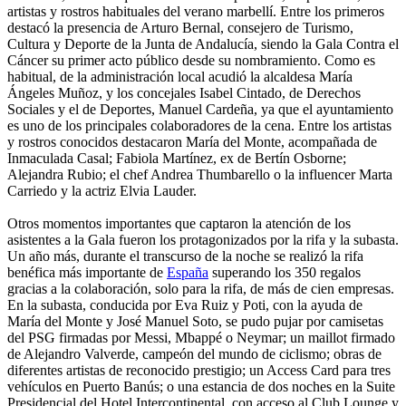
artistas y rostros habituales del verano marbellí. Entre los primeros
destacó la presencia de Arturo Bernal, consejero de Turismo,
Cultura y Deporte de la Junta de Andalucía, siendo la Gala Contra el
Cáncer su primer acto público desde su nombramiento. Como es
habitual, de la administración local acudió la alcaldesa María
Ángeles Muñoz, y los concejales Isabel Cintado, de Derechos
Sociales y el de Deportes, Manuel Cardeña, ya que el ayuntamiento
es uno de los principales colaboradores de la cena. Entre los artistas
y rostros conocidos destacaron María del Monte, acompañada de
Inmaculada Casal; Fabiola Martínez, ex de Bertín Osborne;
Alejandra Rubio; el chef Andrea Thumbarello o la influencer Marta
Carriedo y la actriz Elvia Lauder.
Otros momentos importantes que captaron la atención de los
asistentes a la Gala fueron los protagonizados por la rifa y la subasta.
Un año más, durante el transcurso de la noche se realizó la rifa
benéfica más importante de
España
superando los 350 regalos
gracias a la colaboración, solo para la rifa, de más de cien empresas.
En la subasta, conducida por Eva Ruiz y Poti, con la ayuda de
María del Monte y José Manuel Soto, se pudo pujar por camisetas
del PSG firmadas por Messi, Mbappé o Neymar; un maillot firmado
de Alejandro Valverde, campeón del mundo de ciclismo; obras de
diferentes artistas de reconocido prestigio; un Access Card para tres
vehículos en Puerto Banús; o una estancia de dos noches en la Suite
Presidencial del Hotel Intercontinental, con acceso al Club Lounge y