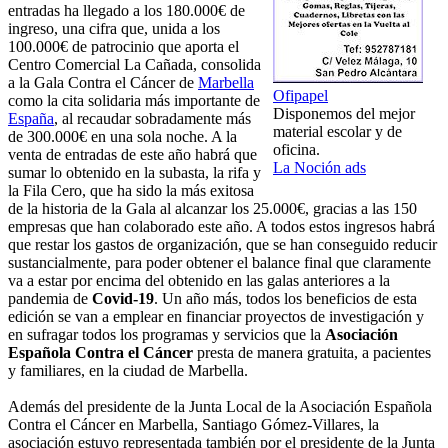
entradas ha llegado a los 180.000€ de
ingreso, una cifra que, unida a los
100.000€ de patrocinio que aporta el
Centro Comercial La Cañada, consolida
a la Gala Contra el Cáncer de
Marbella
Ofipapel
como la cita solidaria más importante de
Disponemos del mejor
España
, al recaudar sobradamente más
material escolar y de
de 300.000€ en una sola noche. A la
oficina.
venta de entradas de este año habrá que
La Noción ads
sumar lo obtenido en la subasta, la rifa y
la Fila Cero, que ha sido la más exitosa
de la historia de la Gala al alcanzar los 25.000€, gracias a las 150
empresas que han colaborado este año. A todos estos ingresos habrá
que restar los gastos de organización, que se han conseguido reducir
sustancialmente, para poder obtener el balance final que claramente
va a estar por encima del obtenido en las galas anteriores a la
pandemia de
Covid-19
. Un año más, todos los beneficios de esta
edición se van a emplear en financiar proyectos de investigación y
en sufragar todos los programas y servicios que la
Asociación
Española Contra el Cáncer
presta de manera gratuita, a pacientes
y familiares, en la ciudad de Marbella.
Además del presidente de la Junta Local de la Asociación Española
Contra el Cáncer en Marbella, Santiago Gómez-Villares, la
asociación estuvo representada también por el presidente de la Junta