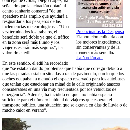
concejal de Obras, Diego López, ha
señalado que la actuación dotará al
centro sanitario comarcal "de un
apeadero más amplio que ayudará a
resguardar a los pasajeros de las
inclemencias meteorológicas". "Una
Precocinados la Despensa
vez terminados los trabajos, el
Elaboración culinaria con
beneficio será doble ya que el tráfico
los mejores ingredientes,
en la zona será más fluido y los
sin conservantes y de la
viajeros estarán más seguros", ha
manera más sencilla.
valorado el edil.
La Noción ads
En este sentido, el edil ha recordado
que "se estaban dando problemas que había que corregir debido a
que las paradas estaban situadas a ras de pavimento, con lo que los
coches ocupaban a menudo el espacio reservado para los autobuses,
que tenían que estacionar en mitad de la calle originando atascos
considerables en una vía muy frecuentada por los vehículos de
emergencia". Además, ha incidido en que "no había espacio
suficiente para el número habitual de viajeros que esperan el
transporte público, una situación que se agrava en días de lluvia o de
mucho calor en verano".