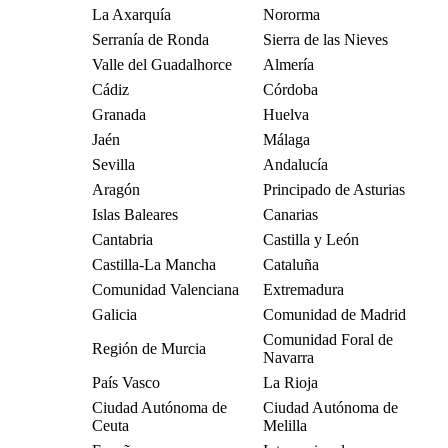
La Axarquía
Nororma
Serranía de Ronda
Sierra de las Nieves
Valle del Guadalhorce
Almería
Cádiz
Córdoba
Granada
Huelva
Jaén
Málaga
Sevilla
Andalucía
Aragón
Principado de Asturias
Islas Baleares
Canarias
Cantabria
Castilla y León
Castilla-La Mancha
Cataluña
Comunidad Valenciana
Extremadura
Galicia
Comunidad de Madrid
Comunidad Foral de
Región de Murcia
Navarra
País Vasco
La Rioja
Ciudad Autónoma de
Ciudad Autónoma de
Ceuta
Melilla