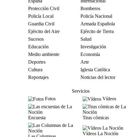
España
Internacional
Protección Civil
Bomberos
Policía Local
Policía Nacional
Guardia Civil
Armada Española
Ejército del Aire
Ejército de Tierra
Sucesos
Salud
Educación
Investigación
Medio ambiente
Economía
Deportes
Arte
Cultura
Iglesia Católica
Reportajes
Noticias del lector
Servicios
Fotos
Vídeos
Encuesta
Tiras cómicas
Vídeos La Noción
Las Columnas