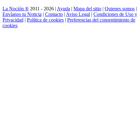
La Noción ®
2011 - 2026 |
Ayuda
|
Mapa del sitio
|
Quienes somos
|
Envíanos tu Noticia
|
Contacto
|
Aviso Legal
|
Condiciones de Uso y
Privacidad
|
Política de cookies
|
Preferencias del consentimiento de
cookies