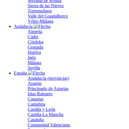
Serranía de Ronda
Sierra de las Nieves
Torremolinos
Valle del Guadalhorce
Vélez-Málaga
Andalucía
Almería
Cádiz
Córdoba
Granada
Huelva
Jaén
Málaga
Sevilla
España
Andalucía (provincias)
Aragón
Principado de Asturias
Islas Baleares
Canarias
Cantabria
Castilla y León
Castilla-La Mancha
Cataluña
Comunidad Valenciana