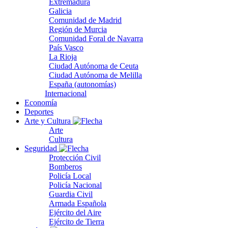
Extremadura
Galicia
Comunidad de Madrid
Región de Murcia
Comunidad Foral de Navarra
País Vasco
La Rioja
Ciudad Autónoma de Ceuta
Ciudad Autónoma de Melilla
España (autonomías)
Internacional
Economía
Deportes
Arte y Cultura
Arte
Cultura
Seguridad
Protección Civil
Bomberos
Policía Local
Policía Nacional
Guardia Civil
Armada Española
Ejército del Aire
Ejército de Tierra