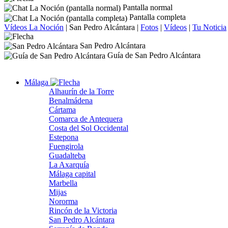
Pantalla normal
Pantalla completa
Vídeos La Noción
|
San Pedro Alcántara
|
Fotos
|
Vídeos
|
Tu Noticia
San Pedro Alcántara
Guía de San Pedro Alcántara
Málaga
Alhaurín de la Torre
Benalmádena
Cártama
Comarca de Antequera
Costa del Sol Occidental
Estepona
Fuengirola
Guadalteba
La Axarquía
Málaga capital
Marbella
Mijas
Nororma
Rincón de la Victoria
San Pedro Alcántara