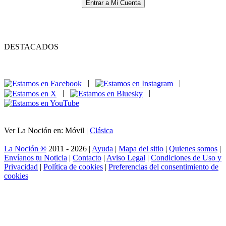
Entrar a Mi Cuenta
DESTACADOS
|
|
|
|
Ver La Noción en: Móvil |
Clásica
La Noción ®
2011 - 2026 |
Ayuda
|
Mapa del sitio
|
Quienes somos
|
Envíanos tu Noticia
|
Contacto
|
Aviso Legal
|
Condiciones de Uso y
Privacidad
|
Política de cookies
|
Preferencias del consentimiento de
cookies