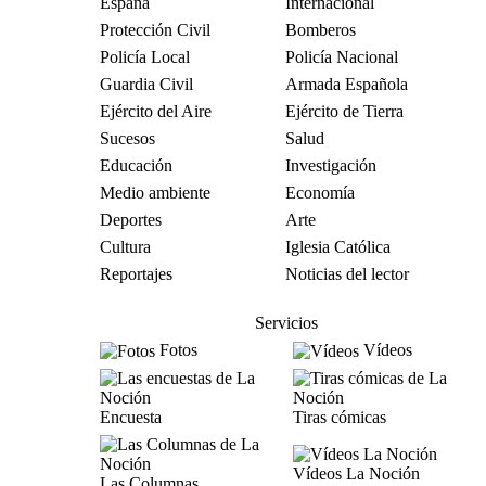
España
Internacional
Protección Civil
Bomberos
Policía Local
Policía Nacional
Guardia Civil
Armada Española
Ejército del Aire
Ejército de Tierra
Sucesos
Salud
Educación
Investigación
Medio ambiente
Economía
Deportes
Arte
Cultura
Iglesia Católica
Reportajes
Noticias del lector
Servicios
Fotos
Vídeos
Encuesta
Tiras cómicas
Vídeos La Noción
Las Columnas