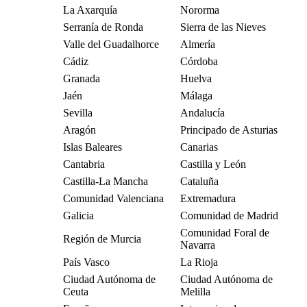
La Axarquía
Nororma
Serranía de Ronda
Sierra de las Nieves
Valle del Guadalhorce
Almería
Cádiz
Córdoba
Granada
Huelva
Jaén
Málaga
Sevilla
Andalucía
Aragón
Principado de Asturias
Islas Baleares
Canarias
Cantabria
Castilla y León
Castilla-La Mancha
Cataluña
Comunidad Valenciana
Extremadura
Galicia
Comunidad de Madrid
Comunidad Foral de
Región de Murcia
Navarra
País Vasco
La Rioja
Ciudad Autónoma de
Ciudad Autónoma de
Ceuta
Melilla