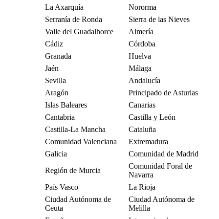
La Axarquía
Nororma
Serranía de Ronda
Sierra de las Nieves
Valle del Guadalhorce
Almería
Cádiz
Córdoba
Granada
Huelva
Jaén
Málaga
Sevilla
Andalucía
Aragón
Principado de Asturias
Islas Baleares
Canarias
Cantabria
Castilla y León
Castilla-La Mancha
Cataluña
Comunidad Valenciana
Extremadura
Galicia
Comunidad de Madrid
Comunidad Foral de
Región de Murcia
Navarra
País Vasco
La Rioja
Ciudad Autónoma de
Ciudad Autónoma de
Ceuta
Melilla