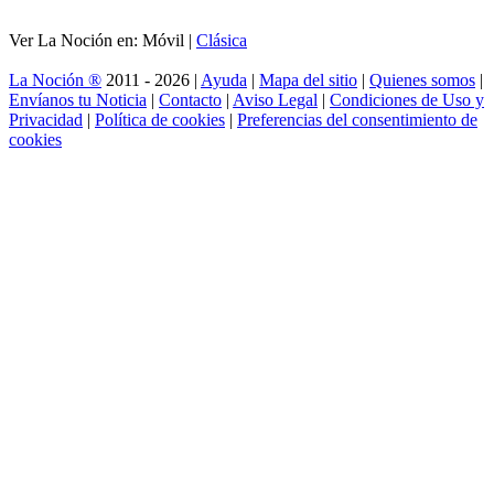
Ver La Noción en: Móvil |
Clásica
La Noción ®
2011 - 2026 |
Ayuda
|
Mapa del sitio
|
Quienes somos
|
Envíanos tu Noticia
|
Contacto
|
Aviso Legal
|
Condiciones de Uso y
Privacidad
|
Política de cookies
|
Preferencias del consentimiento de
cookies