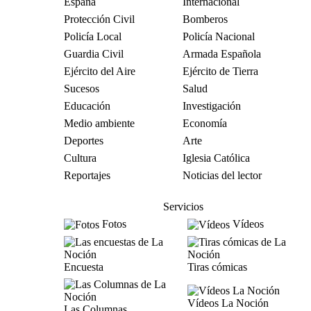
España
Internacional
Protección Civil
Bomberos
Policía Local
Policía Nacional
Guardia Civil
Armada Española
Ejército del Aire
Ejército de Tierra
Sucesos
Salud
Educación
Investigación
Medio ambiente
Economía
Deportes
Arte
Cultura
Iglesia Católica
Reportajes
Noticias del lector
Servicios
Fotos
Vídeos
Encuesta
Tiras cómicas
Vídeos La Noción
Las Columnas