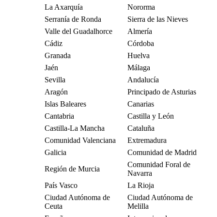
La Axarquía
Nororma
Serranía de Ronda
Sierra de las Nieves
Valle del Guadalhorce
Almería
Cádiz
Córdoba
Granada
Huelva
Jaén
Málaga
Sevilla
Andalucía
Aragón
Principado de Asturias
Islas Baleares
Canarias
Cantabria
Castilla y León
Castilla-La Mancha
Cataluña
Comunidad Valenciana
Extremadura
Galicia
Comunidad de Madrid
Comunidad Foral de
Región de Murcia
Navarra
País Vasco
La Rioja
Ciudad Autónoma de
Ciudad Autónoma de
Ceuta
Melilla