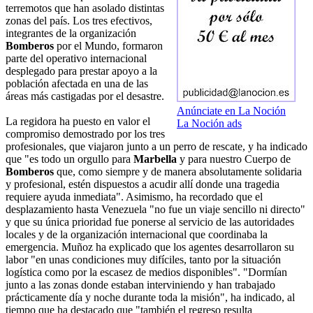
terremotos que han asolado distintas
zonas del país. Los tres efectivos,
integrantes de la organización
Bomberos
por el Mundo, formaron
parte del operativo internacional
desplegado para prestar apoyo a la
población afectada en una de las
áreas más castigadas por el desastre.
Anúnciate en La Noción
La regidora ha puesto en valor el
La Noción ads
compromiso demostrado por los tres
profesionales, que viajaron junto a un perro de rescate, y ha indicado
que "es todo un orgullo para
Marbella
y para nuestro Cuerpo de
Bomberos
que, como siempre y de manera absolutamente solidaria
y profesional, estén dispuestos a acudir allí donde una tragedia
requiere ayuda inmediata". Asimismo, ha recordado que el
desplazamiento hasta Venezuela "no fue un viaje sencillo ni directo"
y que su única prioridad fue ponerse al servicio de las autoridades
locales y de la organización internacional que coordinaba la
emergencia. Muñoz ha explicado que los agentes desarrollaron su
labor "en unas condiciones muy difíciles, tanto por la situación
logística como por la escasez de medios disponibles". "Dormían
junto a las zonas donde estaban interviniendo y han trabajado
prácticamente día y noche durante toda la misión", ha indicado, al
tiempo que ha destacado que "también el regreso resulta