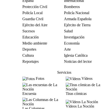
España
Internacional
Protección Civil
Bomberos
Policía Local
Policía Nacional
Guardia Civil
Armada Española
Ejército del Aire
Ejército de Tierra
Sucesos
Salud
Educación
Investigación
Medio ambiente
Economía
Deportes
Arte
Cultura
Iglesia Católica
Reportajes
Noticias del lector
Servicios
Fotos
Vídeos
Encuesta
Tiras cómicas
Vídeos La Noción
Las Columnas