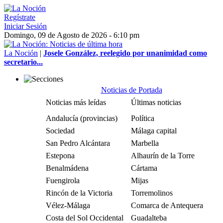
Regístrate
Iniciar Sesión
Domingo, 09 de Agosto de 2026 - 6:10 pm
La Noción
|
Josele González, reelegido por unanimidad como
secretario...
Noticias de Portada
Noticias más leídas
Últimas noticias
Andalucía (provincias)
Política
Sociedad
Málaga capital
San Pedro Alcántara
Marbella
Estepona
Alhaurín de la Torre
Benalmádena
Cártama
Fuengirola
Mijas
Rincón de la Victoria
Torremolinos
Vélez-Málaga
Comarca de Antequera
Costa del Sol Occidental
Guadalteba