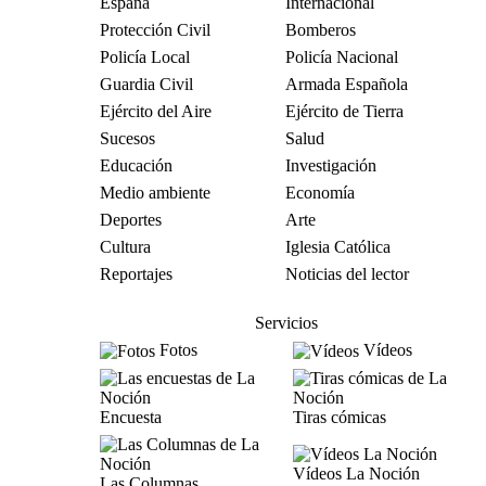
España
Internacional
Protección Civil
Bomberos
Policía Local
Policía Nacional
Guardia Civil
Armada Española
Ejército del Aire
Ejército de Tierra
Sucesos
Salud
Educación
Investigación
Medio ambiente
Economía
Deportes
Arte
Cultura
Iglesia Católica
Reportajes
Noticias del lector
Servicios
Fotos
Vídeos
Encuesta
Tiras cómicas
Vídeos La Noción
Las Columnas