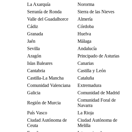
La Axarquía
Nororma
Serranía de Ronda
Sierra de las Nieves
Valle del Guadalhorce
Almería
Cádiz
Córdoba
Granada
Huelva
Jaén
Málaga
Sevilla
Andalucía
Aragón
Principado de Asturias
Islas Baleares
Canarias
Cantabria
Castilla y León
Castilla-La Mancha
Cataluña
Comunidad Valenciana
Extremadura
Galicia
Comunidad de Madrid
Comunidad Foral de
Región de Murcia
Navarra
País Vasco
La Rioja
Ciudad Autónoma de
Ciudad Autónoma de
Ceuta
Melilla