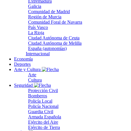
Extremadura
Galicia
Comunidad de Madrid
Región de Murcia
Comunidad Foral de Navarra
País Vasco
La Rioja
Ciudad Autónoma de Ceuta
Ciudad Autónoma de Melilla
España (autonomías)
Internacional
Economía
Deportes
Arte y Cultura
Arte
Cultura
Seguridad
Protección Civil
Bomberos
Policía Local
Policía Nacional
Guardia Civil
Armada Española
Ejército del Aire
Ejército de Tierra