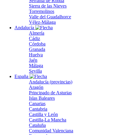
Serranía de Ronda
Sierra de las Nieves
Torremolinos
Valle del Guadalhorce
Vélez-Málaga
Andalucía
Almería
Cádiz
Córdoba
Granada
Huelva
Jaén
Málaga
Sevilla
España
Andalucía (provincias)
Aragón
Principado de Asturias
Islas Baleares
Canarias
Cantabria
Castilla y León
Castilla-La Mancha
Cataluña
Comunidad Valenciana