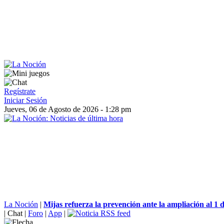
Regístrate
Iniciar Sesión
Jueves, 06 de Agosto de 2026 - 1:28 pm
La Noción
|
Mijas refuerza la prevención ante la ampliación al 1 
|
Chat
|
Foro
|
App
|