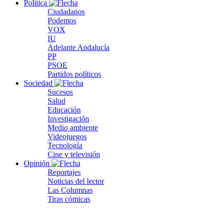
Política
Ciudadanos
Podemos
VOX
IU
Adelante Andalucía
PP
PSOE
Partidos políticos
Sociedad
Sucesos
Salud
Educación
Investigación
Medio ambiente
Videojuegos
Tecnología
Cine y televisión
Opinión
Reportajes
Noticias del lector
Las Columnas
Tiras cómicas