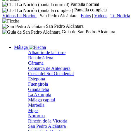
Pantalla normal
Pantalla completa
Vídeos La Noción
|
San Pedro Alcántara
|
Fotos
|
Vídeos
|
Tu Noticia
San Pedro Alcántara
Guía de San Pedro Alcántara
Málaga
Alhaurín de la Torre
Benalmádena
Cártama
Comarca de Antequera
Costa del Sol Occidental
Estepona
Fuengirola
Guadalteba
La Axarquía
Málaga capital
Marbella
Mijas
Nororma
Rincón de la Victoria
San Pedro Alcántara