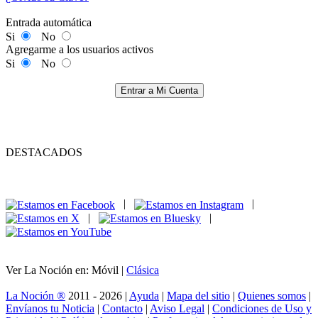
Entrada automática
Si
No
Agregarme a los usuarios activos
Si
No
Entrar a Mi Cuenta
DESTACADOS
|
|
|
|
Ver La Noción en: Móvil |
Clásica
La Noción ®
2011 - 2026 |
Ayuda
|
Mapa del sitio
|
Quienes somos
|
Envíanos tu Noticia
|
Contacto
|
Aviso Legal
|
Condiciones de Uso y