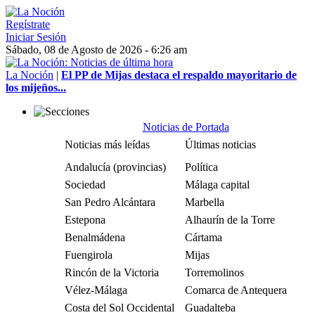
Regístrate
Iniciar Sesión
Sábado, 08 de Agosto de 2026 - 6:26 am
La Noción
|
El PP de Mijas destaca el respaldo mayoritario de
los mijeños...
Noticias de Portada
Noticias más leídas
Últimas noticias
Andalucía (provincias)
Política
Sociedad
Málaga capital
San Pedro Alcántara
Marbella
Estepona
Alhaurín de la Torre
Benalmádena
Cártama
Fuengirola
Mijas
Rincón de la Victoria
Torremolinos
Vélez-Málaga
Comarca de Antequera
Costa del Sol Occidental
Guadalteba