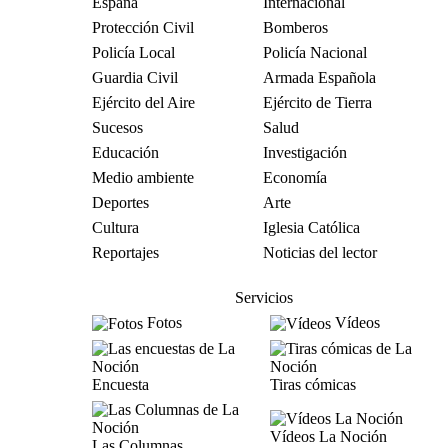
España
Internacional
Protección Civil
Bomberos
Policía Local
Policía Nacional
Guardia Civil
Armada Española
Ejército del Aire
Ejército de Tierra
Sucesos
Salud
Educación
Investigación
Medio ambiente
Economía
Deportes
Arte
Cultura
Iglesia Católica
Reportajes
Noticias del lector
Servicios
Fotos
Vídeos
Encuesta
Tiras cómicas
Vídeos La Noción
Las Columnas