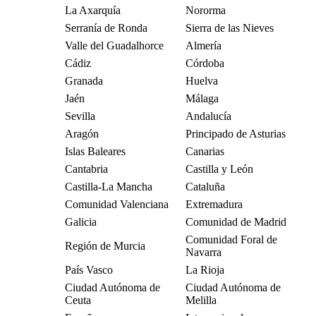
La Axarquía
Nororma
Serranía de Ronda
Sierra de las Nieves
Valle del Guadalhorce
Almería
Cádiz
Córdoba
Granada
Huelva
Jaén
Málaga
Sevilla
Andalucía
Aragón
Principado de Asturias
Islas Baleares
Canarias
Cantabria
Castilla y León
Castilla-La Mancha
Cataluña
Comunidad Valenciana
Extremadura
Galicia
Comunidad de Madrid
Comunidad Foral de
Región de Murcia
Navarra
País Vasco
La Rioja
Ciudad Autónoma de
Ciudad Autónoma de
Ceuta
Melilla