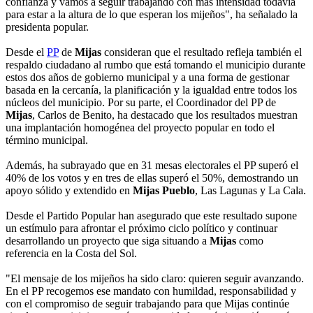
confianza y vamos a seguir trabajando con más intensidad todavía
para estar a la altura de lo que esperan los mijeños", ha señalado la
presidenta popular.
Desde el
PP
de
Mijas
consideran que el resultado refleja también el
respaldo ciudadano al rumbo que está tomando el municipio durante
estos dos años de gobierno municipal y a una forma de gestionar
basada en la cercanía, la planificación y la igualdad entre todos los
núcleos del municipio. Por su parte, el Coordinador del PP de
Mijas
, Carlos de Benito, ha destacado que los resultados muestran
una implantación homogénea del proyecto popular en todo el
término municipal.
Además, ha subrayado que en 31 mesas electorales el PP superó el
40% de los votos y en tres de ellas superó el 50%, demostrando un
apoyo sólido y extendido en
Mijas Pueblo
, Las Lagunas y La Cala.
Desde el Partido Popular han asegurado que este resultado supone
un estímulo para afrontar el próximo ciclo político y continuar
desarrollando un proyecto que siga situando a
Mijas
como
referencia en la Costa del Sol.
"El mensaje de los mijeños ha sido claro: quieren seguir avanzando.
En el PP recogemos ese mandato con humildad, responsabilidad y
con el compromiso de seguir trabajando para que Mijas continúe