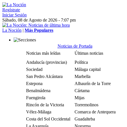
Regístrate
Iniciar Sesión
Sábado, 08 de Agosto de 2026 - 7:07 pm
La Noción
|
Más Populares
Noticias de Portada
Noticias más leídas
Últimas noticias
Andalucía (provincias)
Política
Sociedad
Málaga capital
San Pedro Alcántara
Marbella
Estepona
Alhaurín de la Torre
Benalmádena
Cártama
Fuengirola
Mijas
Rincón de la Victoria
Torremolinos
Vélez-Málaga
Comarca de Antequera
Costa del Sol Occidental
Guadalteba
La Axarquía
Nororma