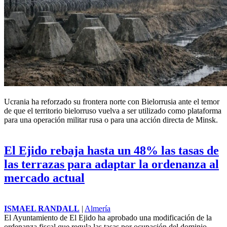
Ucrania ha reforzado su frontera norte con Bielorrusia ante el temor
de que el territorio bielorruso vuelva a ser utilizado como plataforma
para una operación militar rusa o para una acción directa de Minsk.
El Ejido rebaja hasta un 48% las tasas de
las terrazas para adaptar la ordenanza al
mercado actual
ISMAEL RANDALL
|
Almería
El Ayuntamiento de El Ejido ha aprobado una modificación de la
ordenanza fiscal que regula las tasas por ocupación del dominio