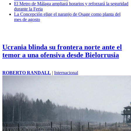
El Metro de Málaga ampliará horarios y reforzará la seguridad
durante la Feria
La Concepción elige el naranjo de Osage como planta del
mes de agosto
Ucrania blinda su frontera norte ante el
temor a una ofensiva desde Bielorrusia
ROBERTO RANDALL
|
Internacional