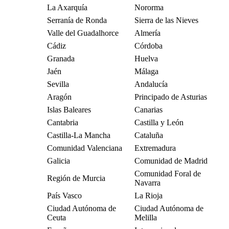
La Axarquía
Nororma
Serranía de Ronda
Sierra de las Nieves
Valle del Guadalhorce
Almería
Cádiz
Córdoba
Granada
Huelva
Jaén
Málaga
Sevilla
Andalucía
Aragón
Principado de Asturias
Islas Baleares
Canarias
Cantabria
Castilla y León
Castilla-La Mancha
Cataluña
Comunidad Valenciana
Extremadura
Galicia
Comunidad de Madrid
Comunidad Foral de
Región de Murcia
Navarra
País Vasco
La Rioja
Ciudad Autónoma de
Ciudad Autónoma de
Ceuta
Melilla