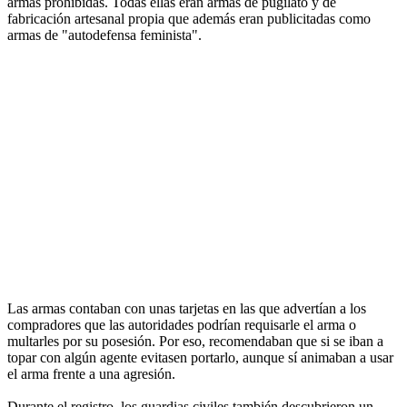
armas prohibidas. Todas ellas eran armas de pugilato y de
fabricación artesanal propia que además eran publicitadas como
armas de "autodefensa feminista".
Las armas contaban con unas tarjetas en las que advertían a los
compradores que las autoridades podrían requisarle el arma o
multarles por su posesión. Por eso, recomendaban que si se iban a
topar con algún agente evitasen portarlo, aunque sí animaban a usar
el arma frente a una agresión.
Durante el registro, los guardias civiles también descubrieron un