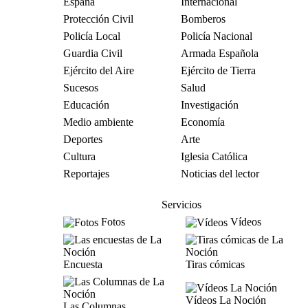
España
Internacional
Protección Civil
Bomberos
Policía Local
Policía Nacional
Guardia Civil
Armada Española
Ejército del Aire
Ejército de Tierra
Sucesos
Salud
Educación
Investigación
Medio ambiente
Economía
Deportes
Arte
Cultura
Iglesia Católica
Reportajes
Noticias del lector
Servicios
Fotos
Vídeos
Encuesta
Tiras cómicas
Vídeos La Noción
Las Columnas