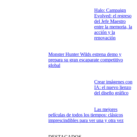
Halo: Campaign
Evolved: el regreso
del Jefe Maestro
entre la memoria, la
acción y la
renovación
Monster Hunter Wilds estrena demo y
prepara su gran escaparate competitivo
global
Crear imágenes con
IA: el nuevo lienzo
del diseño gráfico
Las mejores
películas de todos los tiempos: clásicos
imprescindibles para ver una y otra vez
DESTACADOS