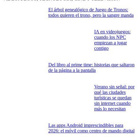
El árbol genealógico de Juego de Tronos:
todos quieren el trono, pero la sangre manda
IA en videojuegos:
cuando los NPC
empiezan a jugar
contigo
Del libro al prime time: historias que saltaron
de la página a la pantalla
Verano sin señal: por
qué las ciudades
turísticas se quedan
sin internet cuando
más lo necesitan
Las apps Android imprescindibles para
2026: el móvil como centro de mando digital