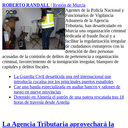
ROBERTO RANDALL
|
Región de Murcia
Agentes de la Policía Nacional y
Funcionarios de Vigilancia
Aduanera de la Agencia
Tributaria, han desarticulado en
Murcia una organización criminal
dedicada al
fraude fiscal
y a
facilitar la regularización irregular
de ciudadanos extranjeros con la
detención de diez personas
acusadas de la comisión de delitos de pertenencia a organización
criminal, favorecimiento de la inmigración irregular, blanqueo de
capitales y delitos fiscales.
La Guardia Civil desarticula una red internacional que
introducía cocaína por los principales puertos españoles
Cae una banda especializada en asaltar bancos y salones de
juego en nueve provincias
Detenido en Almería el patrón de una patera rescatada tras 18
horas de travesía desde Argelia
La Agencia Tributaria aprovechará la