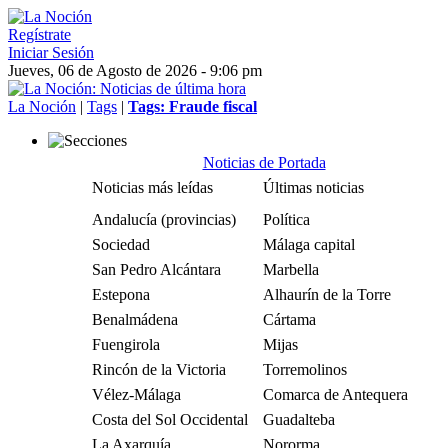
Regístrate
Iniciar Sesión
Jueves, 06 de Agosto de 2026 - 9:06 pm
La Noción
|
Tags
|
Tags: Fraude fiscal
Noticias de Portada
Noticias más leídas
Últimas noticias
Andalucía (provincias)
Política
Sociedad
Málaga capital
San Pedro Alcántara
Marbella
Estepona
Alhaurín de la Torre
Benalmádena
Cártama
Fuengirola
Mijas
Rincón de la Victoria
Torremolinos
Vélez-Málaga
Comarca de Antequera
Costa del Sol Occidental
Guadalteba
La Axarquía
Nororma