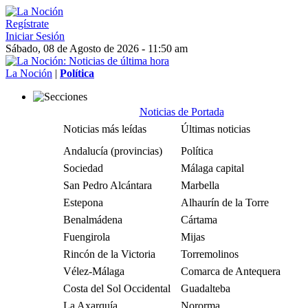
Regístrate
Iniciar Sesión
Sábado, 08 de Agosto de 2026 - 11:50 am
La Noción
|
Política
Noticias de Portada
Noticias más leídas
Últimas noticias
Andalucía (provincias)
Política
Sociedad
Málaga capital
San Pedro Alcántara
Marbella
Estepona
Alhaurín de la Torre
Benalmádena
Cártama
Fuengirola
Mijas
Rincón de la Victoria
Torremolinos
Vélez-Málaga
Comarca de Antequera
Costa del Sol Occidental
Guadalteba
La Axarquía
Nororma