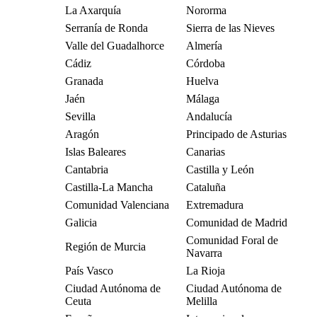
La Axarquía
Nororma
Serranía de Ronda
Sierra de las Nieves
Valle del Guadalhorce
Almería
Cádiz
Córdoba
Granada
Huelva
Jaén
Málaga
Sevilla
Andalucía
Aragón
Principado de Asturias
Islas Baleares
Canarias
Cantabria
Castilla y León
Castilla-La Mancha
Cataluña
Comunidad Valenciana
Extremadura
Galicia
Comunidad de Madrid
Comunidad Foral de
Región de Murcia
Navarra
País Vasco
La Rioja
Ciudad Autónoma de
Ciudad Autónoma de
Ceuta
Melilla