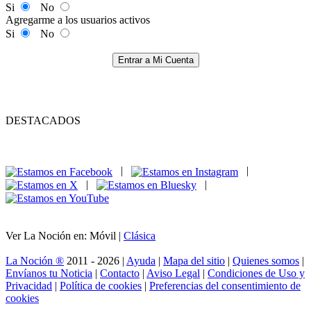
Si
No
Agregarme a los usuarios activos
Si
No
Entrar a Mi Cuenta
DESTACADOS
|
|
|
|
Ver La Noción en: Móvil |
Clásica
La Noción ®
2011 - 2026 |
Ayuda
|
Mapa del sitio
|
Quienes somos
|
Envíanos tu Noticia
|
Contacto
|
Aviso Legal
|
Condiciones de Uso y
Privacidad
|
Política de cookies
|
Preferencias del consentimiento de
cookies