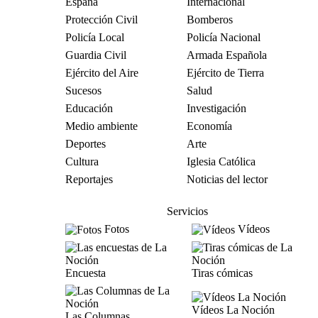
España
Internacional
Protección Civil
Bomberos
Policía Local
Policía Nacional
Guardia Civil
Armada Española
Ejército del Aire
Ejército de Tierra
Sucesos
Salud
Educación
Investigación
Medio ambiente
Economía
Deportes
Arte
Cultura
Iglesia Católica
Reportajes
Noticias del lector
Servicios
Fotos
Vídeos
Encuesta
Tiras cómicas
Vídeos La Noción
Las Columnas