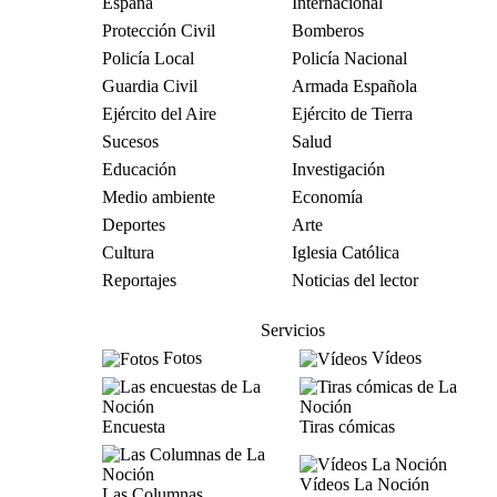
España
Internacional
Protección Civil
Bomberos
Policía Local
Policía Nacional
Guardia Civil
Armada Española
Ejército del Aire
Ejército de Tierra
Sucesos
Salud
Educación
Investigación
Medio ambiente
Economía
Deportes
Arte
Cultura
Iglesia Católica
Reportajes
Noticias del lector
Servicios
Fotos
Vídeos
Encuesta
Tiras cómicas
Vídeos La Noción
Las Columnas