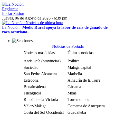
Regístrate
Iniciar Sesión
Jueves, 06 de Agosto de 2026 - 6:39 pm
La Noción
|
Medio Rural apoya la labor de cría de ganado de
raza asturiana...
Noticias de Portada
Noticias más leídas
Últimas noticias
Andalucía (provincias)
Política
Sociedad
Málaga capital
San Pedro Alcántara
Marbella
Estepona
Alhaurín de la Torre
Benalmádena
Cártama
Fuengirola
Mijas
Rincón de la Victoria
Torremolinos
Vélez-Málaga
Comarca de Antequera
Costa del Sol Occidental
Guadalteba