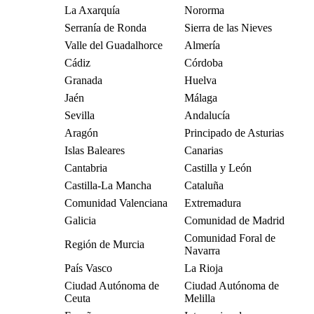
La Axarquía
Nororma
Serranía de Ronda
Sierra de las Nieves
Valle del Guadalhorce
Almería
Cádiz
Córdoba
Granada
Huelva
Jaén
Málaga
Sevilla
Andalucía
Aragón
Principado de Asturias
Islas Baleares
Canarias
Cantabria
Castilla y León
Castilla-La Mancha
Cataluña
Comunidad Valenciana
Extremadura
Galicia
Comunidad de Madrid
Comunidad Foral de
Región de Murcia
Navarra
País Vasco
La Rioja
Ciudad Autónoma de
Ciudad Autónoma de
Ceuta
Melilla