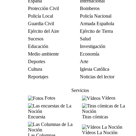
España
Internacional
Protección Civil
Bomberos
Policía Local
Policía Nacional
Guardia Civil
Armada Española
Ejército del Aire
Ejército de Tierra
Sucesos
Salud
Educación
Investigación
Medio ambiente
Economía
Deportes
Arte
Cultura
Iglesia Católica
Reportajes
Noticias del lector
Servicios
Fotos
Vídeos
Encuesta
Tiras cómicas
Vídeos La Noción
Las Columnas