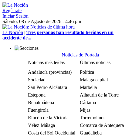
Regístrate
Iniciar Sesión
Sábado, 08 de Agosto de 2026 - 4:46 pm
La Noción
|
Tres personas han resultado heridas en un
accidente de...
Noticias de Portada
Noticias más leídas
Últimas noticias
Andalucía (provincias)
Política
Sociedad
Málaga capital
San Pedro Alcántara
Marbella
Estepona
Alhaurín de la Torre
Benalmádena
Cártama
Fuengirola
Mijas
Rincón de la Victoria
Torremolinos
Vélez-Málaga
Comarca de Antequera
Costa del Sol Occidental
Guadalteba