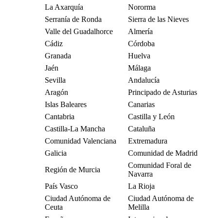
La Axarquía
Nororma
Serranía de Ronda
Sierra de las Nieves
Valle del Guadalhorce
Almería
Cádiz
Córdoba
Granada
Huelva
Jaén
Málaga
Sevilla
Andalucía
Aragón
Principado de Asturias
Islas Baleares
Canarias
Cantabria
Castilla y León
Castilla-La Mancha
Cataluña
Comunidad Valenciana
Extremadura
Galicia
Comunidad de Madrid
Comunidad Foral de
Región de Murcia
Navarra
País Vasco
La Rioja
Ciudad Autónoma de
Ciudad Autónoma de
Ceuta
Melilla