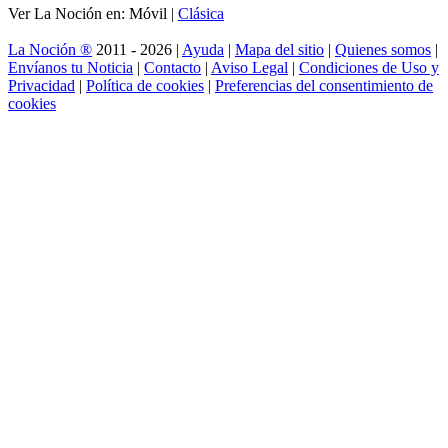
Ver La Noción en: Móvil |
Clásica
La Noción ®
2011 - 2026 |
Ayuda
|
Mapa del sitio
|
Quienes somos
|
Envíanos tu Noticia
|
Contacto
|
Aviso Legal
|
Condiciones de Uso y
Privacidad
|
Política de cookies
|
Preferencias del consentimiento de
cookies