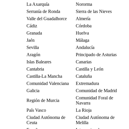
La Axarquía
Nororma
Serranía de Ronda
Sierra de las Nieves
Valle del Guadalhorce
Almería
Cádiz
Córdoba
Granada
Huelva
Jaén
Málaga
Sevilla
Andalucía
Aragón
Principado de Asturias
Islas Baleares
Canarias
Cantabria
Castilla y León
Castilla-La Mancha
Cataluña
Comunidad Valenciana
Extremadura
Galicia
Comunidad de Madrid
Comunidad Foral de
Región de Murcia
Navarra
País Vasco
La Rioja
Ciudad Autónoma de
Ciudad Autónoma de
Ceuta
Melilla