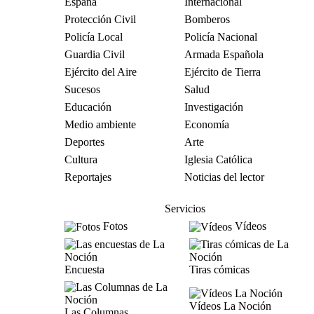
España
Internacional
Protección Civil
Bomberos
Policía Local
Policía Nacional
Guardia Civil
Armada Española
Ejército del Aire
Ejército de Tierra
Sucesos
Salud
Educación
Investigación
Medio ambiente
Economía
Deportes
Arte
Cultura
Iglesia Católica
Reportajes
Noticias del lector
Servicios
Fotos
Vídeos
Encuesta
Tiras cómicas
Vídeos La Noción
Las Columnas