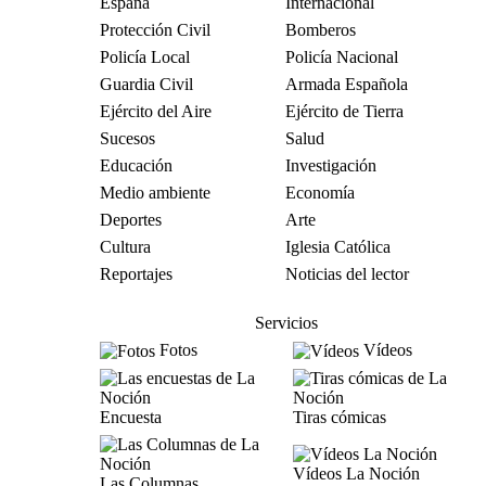
España
Internacional
Protección Civil
Bomberos
Policía Local
Policía Nacional
Guardia Civil
Armada Española
Ejército del Aire
Ejército de Tierra
Sucesos
Salud
Educación
Investigación
Medio ambiente
Economía
Deportes
Arte
Cultura
Iglesia Católica
Reportajes
Noticias del lector
Servicios
Fotos
Vídeos
Encuesta
Tiras cómicas
Vídeos La Noción
Las Columnas