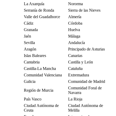
La Axarquía
Nororma
Serranía de Ronda
Sierra de las Nieves
Valle del Guadalhorce
Almería
Cádiz
Córdoba
Granada
Huelva
Jaén
Málaga
Sevilla
Andalucía
Aragón
Principado de Asturias
Islas Baleares
Canarias
Cantabria
Castilla y León
Castilla-La Mancha
Cataluña
Comunidad Valenciana
Extremadura
Galicia
Comunidad de Madrid
Comunidad Foral de
Región de Murcia
Navarra
País Vasco
La Rioja
Ciudad Autónoma de
Ciudad Autónoma de
Ceuta
Melilla