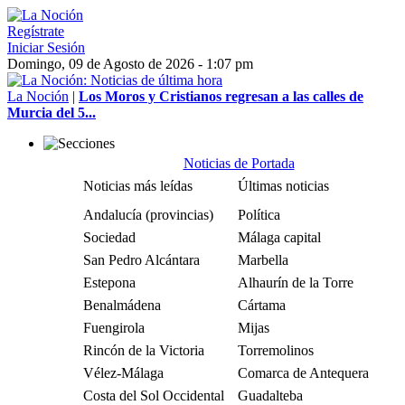
Regístrate
Iniciar Sesión
Domingo, 09 de Agosto de 2026 - 1:07 pm
La Noción
|
Los Moros y Cristianos regresan a las calles de
Murcia del 5...
Noticias de Portada
Noticias más leídas
Últimas noticias
Andalucía (provincias)
Política
Sociedad
Málaga capital
San Pedro Alcántara
Marbella
Estepona
Alhaurín de la Torre
Benalmádena
Cártama
Fuengirola
Mijas
Rincón de la Victoria
Torremolinos
Vélez-Málaga
Comarca de Antequera
Costa del Sol Occidental
Guadalteba