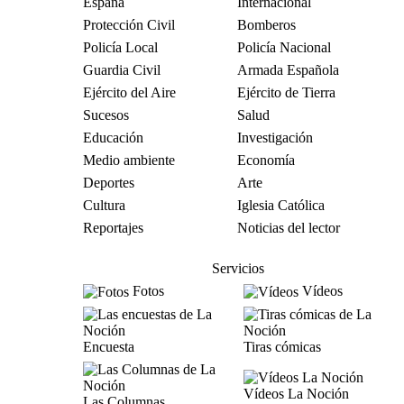
España
Internacional
Protección Civil
Bomberos
Policía Local
Policía Nacional
Guardia Civil
Armada Española
Ejército del Aire
Ejército de Tierra
Sucesos
Salud
Educación
Investigación
Medio ambiente
Economía
Deportes
Arte
Cultura
Iglesia Católica
Reportajes
Noticias del lector
Servicios
Fotos
Vídeos
Encuesta
Tiras cómicas
Vídeos La Noción
Las Columnas