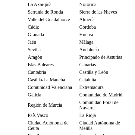
La Axarquía
Nororma
Serranía de Ronda
Sierra de las Nieves
Valle del Guadalhorce
Almería
Cádiz
Córdoba
Granada
Huelva
Jaén
Málaga
Sevilla
Andalucía
Aragón
Principado de Asturias
Islas Baleares
Canarias
Cantabria
Castilla y León
Castilla-La Mancha
Cataluña
Comunidad Valenciana
Extremadura
Galicia
Comunidad de Madrid
Comunidad Foral de
Región de Murcia
Navarra
País Vasco
La Rioja
Ciudad Autónoma de
Ciudad Autónoma de
Ceuta
Melilla