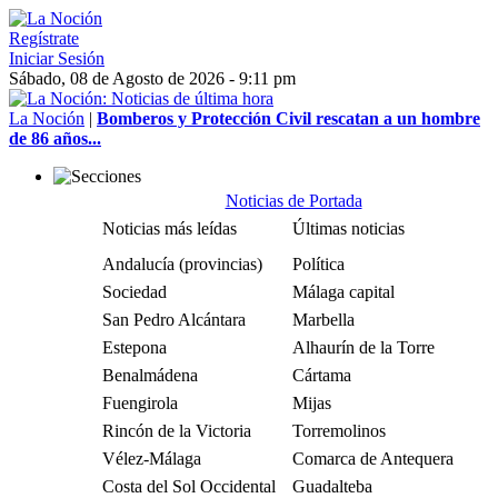
Regístrate
Iniciar Sesión
Sábado, 08 de Agosto de 2026 - 9:11 pm
La Noción
|
Bomberos y Protección Civil rescatan a un hombre
de 86 años...
Noticias de Portada
Noticias más leídas
Últimas noticias
Andalucía (provincias)
Política
Sociedad
Málaga capital
San Pedro Alcántara
Marbella
Estepona
Alhaurín de la Torre
Benalmádena
Cártama
Fuengirola
Mijas
Rincón de la Victoria
Torremolinos
Vélez-Málaga
Comarca de Antequera
Costa del Sol Occidental
Guadalteba