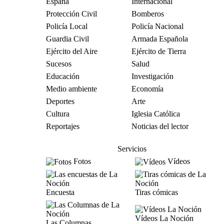
España
Internacional
Protección Civil
Bomberos
Policía Local
Policía Nacional
Guardia Civil
Armada Española
Ejército del Aire
Ejército de Tierra
Sucesos
Salud
Educación
Investigación
Medio ambiente
Economía
Deportes
Arte
Cultura
Iglesia Católica
Reportajes
Noticias del lector
Servicios
Fotos
Vídeos
Encuesta
Tiras cómicas
Vídeos La Noción
Las Columnas