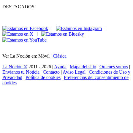
DESTACADOS
|
|
|
|
Ver La Noción en: Móvil |
Clásica
La Noción ®
2011 - 2026 |
Ayuda
|
Mapa del sitio
|
Quienes somos
|
Envíanos tu Noticia
|
Contacto
|
Aviso Legal
|
Condiciones de Uso y
Privacidad
|
Política de cookies
|
Preferencias del consentimiento de
cookies