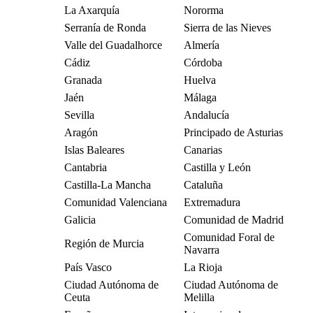
La Axarquía
Nororma
Serranía de Ronda
Sierra de las Nieves
Valle del Guadalhorce
Almería
Cádiz
Córdoba
Granada
Huelva
Jaén
Málaga
Sevilla
Andalucía
Aragón
Principado de Asturias
Islas Baleares
Canarias
Cantabria
Castilla y León
Castilla-La Mancha
Cataluña
Comunidad Valenciana
Extremadura
Galicia
Comunidad de Madrid
Comunidad Foral de
Región de Murcia
Navarra
País Vasco
La Rioja
Ciudad Autónoma de
Ciudad Autónoma de
Ceuta
Melilla