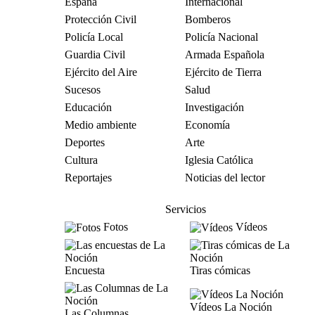
España
Internacional
Protección Civil
Bomberos
Policía Local
Policía Nacional
Guardia Civil
Armada Española
Ejército del Aire
Ejército de Tierra
Sucesos
Salud
Educación
Investigación
Medio ambiente
Economía
Deportes
Arte
Cultura
Iglesia Católica
Reportajes
Noticias del lector
Servicios
Fotos
Vídeos
Encuesta
Tiras cómicas
Vídeos La Noción
Las Columnas