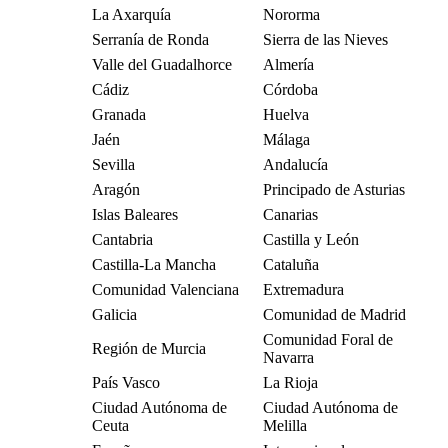
La Axarquía
Nororma
Serranía de Ronda
Sierra de las Nieves
Valle del Guadalhorce
Almería
Cádiz
Córdoba
Granada
Huelva
Jaén
Málaga
Sevilla
Andalucía
Aragón
Principado de Asturias
Islas Baleares
Canarias
Cantabria
Castilla y León
Castilla-La Mancha
Cataluña
Comunidad Valenciana
Extremadura
Galicia
Comunidad de Madrid
Comunidad Foral de
Región de Murcia
Navarra
País Vasco
La Rioja
Ciudad Autónoma de
Ciudad Autónoma de
Ceuta
Melilla