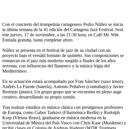
Con el concierto del trompetista cartagenero Pedro Núñez se inicia
la última semana de la 41 edición del Cartagena Jazz Festival. Será
este jueves, 17 de noviembre, a las 21:30 hora, en Café Mr. Witt.
Entrada gratuita, hasta completar aforo.
Núñez se presenta en el festival de jazz de su ciudad con un
proyecto bajo el versátil formato de quinteto. Sus composiciones se
enmarcan en el jazz más moderno surgido a finales de los años
noventa, con influencias del flamenco y la música frigia del
Mediterráneo.
En su actuación estará acompañado por Fran Sánchez (saxo tenor),
Andrés La Fuente (batería), Antonio Peñalver (contrabajo) y Javier
Bermejo (piano). Un grupo grupo que se encuentra en pleno auge
creativo, desarrollando su propio sonido.
Tras realizar estudios en música clásica con prestigiosos profesores
de Europa, como Gabor Tarkovi (Filarmónica Berlín) y Rudolph
Korp (Vienna Brass), graduarse en música moderna en la
Universidad de Música del País Vasco con Chris Kase (Musikene) y
recibir clases en Colonia de Andreas Haderer (WDR Trompeta