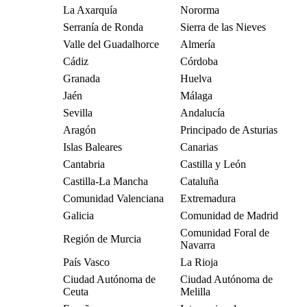
La Axarquía
Nororma
Serranía de Ronda
Sierra de las Nieves
Valle del Guadalhorce
Almería
Cádiz
Córdoba
Granada
Huelva
Jaén
Málaga
Sevilla
Andalucía
Aragón
Principado de Asturias
Islas Baleares
Canarias
Cantabria
Castilla y León
Castilla-La Mancha
Cataluña
Comunidad Valenciana
Extremadura
Galicia
Comunidad de Madrid
Comunidad Foral de
Región de Murcia
Navarra
País Vasco
La Rioja
Ciudad Autónoma de
Ciudad Autónoma de
Ceuta
Melilla