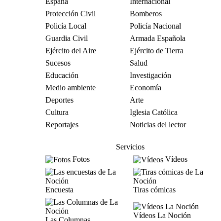
España
Internacional
Protección Civil
Bomberos
Policía Local
Policía Nacional
Guardia Civil
Armada Española
Ejército del Aire
Ejército de Tierra
Sucesos
Salud
Educación
Investigación
Medio ambiente
Economía
Deportes
Arte
Cultura
Iglesia Católica
Reportajes
Noticias del lector
Servicios
Fotos
Vídeos
Encuesta
Tiras cómicas
Vídeos La Noción
Las Columnas