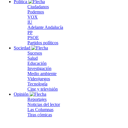
Política
Ciudadanos
Podemos
VOX
IU
Adelante Andalucía
PP
PSOE
Partidos políticos
Sociedad
Sucesos
Salud
Educación
Investigación
Medio ambiente
Videojuegos
Tecnología
Cine y televisión
Opinión
Reportajes
Noticias del lector
Las Columnas
Tiras cómicas