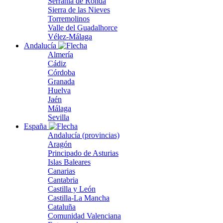
Serranía de Ronda
Sierra de las Nieves
Torremolinos
Valle del Guadalhorce
Vélez-Málaga
Andalucía
Almería
Cádiz
Córdoba
Granada
Huelva
Jaén
Málaga
Sevilla
España
Andalucía (provincias)
Aragón
Principado de Asturias
Islas Baleares
Canarias
Cantabria
Castilla y León
Castilla-La Mancha
Cataluña
Comunidad Valenciana