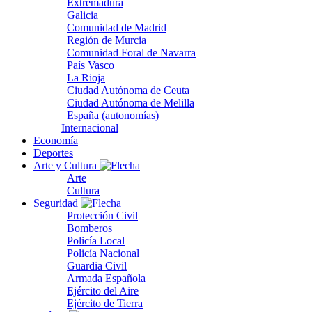
Extremadura
Galicia
Comunidad de Madrid
Región de Murcia
Comunidad Foral de Navarra
País Vasco
La Rioja
Ciudad Autónoma de Ceuta
Ciudad Autónoma de Melilla
España (autonomías)
Internacional
Economía
Deportes
Arte y Cultura
Arte
Cultura
Seguridad
Protección Civil
Bomberos
Policía Local
Policía Nacional
Guardia Civil
Armada Española
Ejército del Aire
Ejército de Tierra