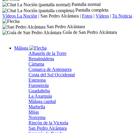
Pantalla normal
Pantalla completa
Vídeos La Noción
|
San Pedro Alcántara
|
Fotos
|
Vídeos
|
Tu Noticia
San Pedro Alcántara
Guía de San Pedro Alcántara
Málaga
Alhaurín de la Torre
Benalmádena
Cártama
Comarca de Antequera
Costa del Sol Occidental
Estepona
Fuengirola
Guadalteba
La Axarquía
Málaga capital
Marbella
Mijas
Nororma
Rincón de la Victoria
San Pedro Alcántara