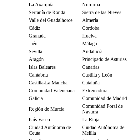
La Axarquía
Nororma
Serranía de Ronda
Sierra de las Nieves
Valle del Guadalhorce
Almería
Cádiz
Córdoba
Granada
Huelva
Jaén
Málaga
Sevilla
Andalucía
Aragón
Principado de Asturias
Islas Baleares
Canarias
Cantabria
Castilla y León
Castilla-La Mancha
Cataluña
Comunidad Valenciana
Extremadura
Galicia
Comunidad de Madrid
Comunidad Foral de
Región de Murcia
Navarra
País Vasco
La Rioja
Ciudad Autónoma de
Ciudad Autónoma de
Ceuta
Melilla