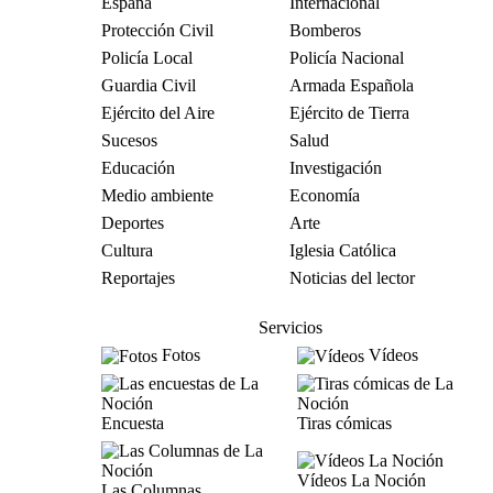
España
Internacional
Protección Civil
Bomberos
Policía Local
Policía Nacional
Guardia Civil
Armada Española
Ejército del Aire
Ejército de Tierra
Sucesos
Salud
Educación
Investigación
Medio ambiente
Economía
Deportes
Arte
Cultura
Iglesia Católica
Reportajes
Noticias del lector
Servicios
Fotos
Vídeos
Encuesta
Tiras cómicas
Vídeos La Noción
Las Columnas