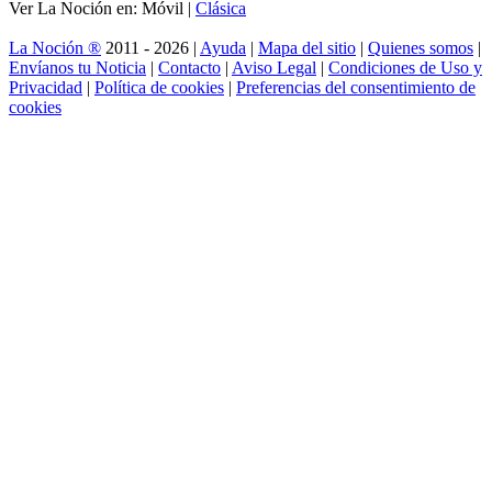
Ver La Noción en: Móvil |
Clásica
La Noción ®
2011 - 2026 |
Ayuda
|
Mapa del sitio
|
Quienes somos
|
Envíanos tu Noticia
|
Contacto
|
Aviso Legal
|
Condiciones de Uso y
Privacidad
|
Política de cookies
|
Preferencias del consentimiento de
cookies