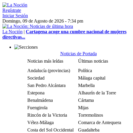
Regístrate
Iniciar Sesión
Domingo, 09 de Agosto de 2026 - 7:34 pm
La Noción
|
Cartagena acoge una cumbre nacional de mujeres
directivas...
Noticias de Portada
Noticias más leídas
Últimas noticias
Andalucía (provincias)
Política
Sociedad
Málaga capital
San Pedro Alcántara
Marbella
Estepona
Alhaurín de la Torre
Benalmádena
Cártama
Fuengirola
Mijas
Rincón de la Victoria
Torremolinos
Vélez-Málaga
Comarca de Antequera
Costa del Sol Occidental
Guadalteba