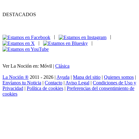
DESTACADOS
|
|
|
|
Ver La Noción en: Móvil |
Clásica
La Noción ®
2011 - 2026 |
Ayuda
|
Mapa del sitio
|
Quienes somos
|
Envíanos tu Noticia
|
Contacto
|
Aviso Legal
|
Condiciones de Uso y
Privacidad
|
Política de cookies
|
Preferencias del consentimiento de
cookies