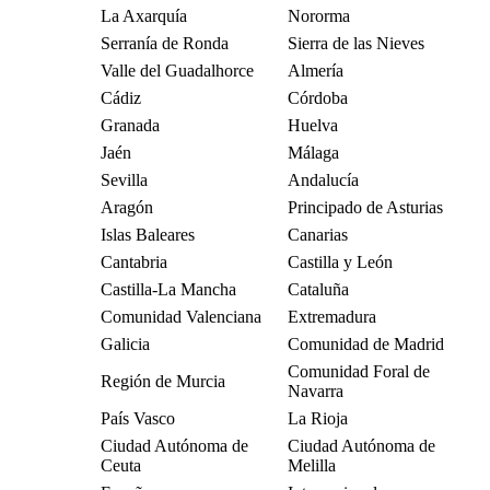
La Axarquía
Nororma
Serranía de Ronda
Sierra de las Nieves
Valle del Guadalhorce
Almería
Cádiz
Córdoba
Granada
Huelva
Jaén
Málaga
Sevilla
Andalucía
Aragón
Principado de Asturias
Islas Baleares
Canarias
Cantabria
Castilla y León
Castilla-La Mancha
Cataluña
Comunidad Valenciana
Extremadura
Galicia
Comunidad de Madrid
Comunidad Foral de
Región de Murcia
Navarra
País Vasco
La Rioja
Ciudad Autónoma de
Ciudad Autónoma de
Ceuta
Melilla