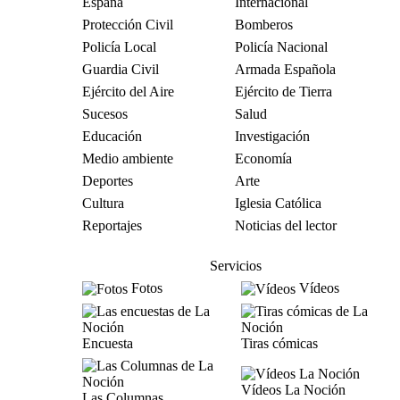
España
Internacional
Protección Civil
Bomberos
Policía Local
Policía Nacional
Guardia Civil
Armada Española
Ejército del Aire
Ejército de Tierra
Sucesos
Salud
Educación
Investigación
Medio ambiente
Economía
Deportes
Arte
Cultura
Iglesia Católica
Reportajes
Noticias del lector
Servicios
Fotos
Vídeos
Encuesta
Tiras cómicas
Vídeos La Noción
Las Columnas