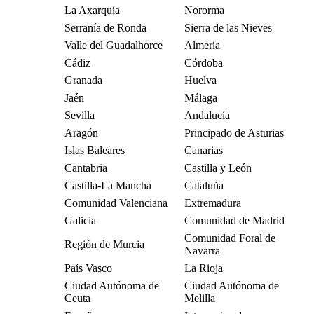
La Axarquía
Nororma
Serranía de Ronda
Sierra de las Nieves
Valle del Guadalhorce
Almería
Cádiz
Córdoba
Granada
Huelva
Jaén
Málaga
Sevilla
Andalucía
Aragón
Principado de Asturias
Islas Baleares
Canarias
Cantabria
Castilla y León
Castilla-La Mancha
Cataluña
Comunidad Valenciana
Extremadura
Galicia
Comunidad de Madrid
Comunidad Foral de
Región de Murcia
Navarra
País Vasco
La Rioja
Ciudad Autónoma de
Ciudad Autónoma de
Ceuta
Melilla