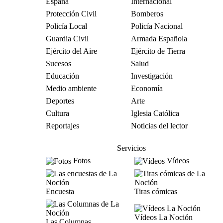
España
Internacional
Protección Civil
Bomberos
Policía Local
Policía Nacional
Guardia Civil
Armada Española
Ejército del Aire
Ejército de Tierra
Sucesos
Salud
Educación
Investigación
Medio ambiente
Economía
Deportes
Arte
Cultura
Iglesia Católica
Reportajes
Noticias del lector
Servicios
Fotos
Vídeos
Encuesta
Tiras cómicas
Vídeos La Noción
Las Columnas