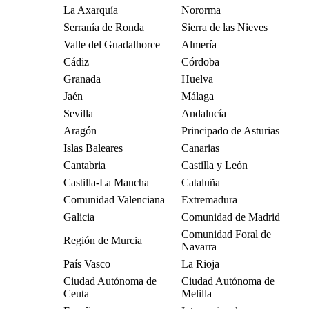
La Axarquía
Nororma
Serranía de Ronda
Sierra de las Nieves
Valle del Guadalhorce
Almería
Cádiz
Córdoba
Granada
Huelva
Jaén
Málaga
Sevilla
Andalucía
Aragón
Principado de Asturias
Islas Baleares
Canarias
Cantabria
Castilla y León
Castilla-La Mancha
Cataluña
Comunidad Valenciana
Extremadura
Galicia
Comunidad de Madrid
Comunidad Foral de
Región de Murcia
Navarra
País Vasco
La Rioja
Ciudad Autónoma de
Ciudad Autónoma de
Ceuta
Melilla