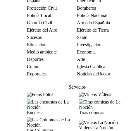
España
Internacional
Protección Civil
Bomberos
Policía Local
Policía Nacional
Guardia Civil
Armada Española
Ejército del Aire
Ejército de Tierra
Sucesos
Salud
Educación
Investigación
Medio ambiente
Economía
Deportes
Arte
Cultura
Iglesia Católica
Reportajes
Noticias del lector
Servicios
Fotos
Vídeos
Encuesta
Tiras cómicas
Vídeos La Noción
Las Columnas