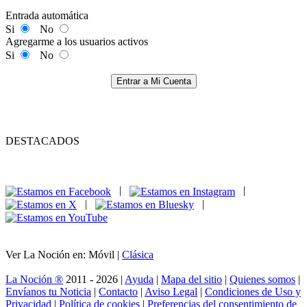
Entrada automática
Si
No
Agregarme a los usuarios activos
Si
No
Entrar a Mi Cuenta
DESTACADOS
|
|
|
|
Ver La Noción en: Móvil |
Clásica
La Noción ®
2011 - 2026 |
Ayuda
|
Mapa del sitio
|
Quienes somos
|
Envíanos tu Noticia
|
Contacto
|
Aviso Legal
|
Condiciones de Uso y
Privacidad
|
Política de cookies
|
Preferencias del consentimiento de