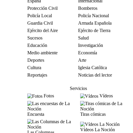
España
Internacional
Protección Civil
Bomberos
Policía Local
Policía Nacional
Guardia Civil
Armada Española
Ejército del Aire
Ejército de Tierra
Sucesos
Salud
Educación
Investigación
Medio ambiente
Economía
Deportes
Arte
Cultura
Iglesia Católica
Reportajes
Noticias del lector
Servicios
Fotos
Vídeos
Encuesta
Tiras cómicas
Vídeos La Noción
Las Columnas