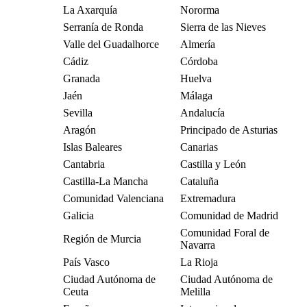
La Axarquía
Nororma
Serranía de Ronda
Sierra de las Nieves
Valle del Guadalhorce
Almería
Cádiz
Córdoba
Granada
Huelva
Jaén
Málaga
Sevilla
Andalucía
Aragón
Principado de Asturias
Islas Baleares
Canarias
Cantabria
Castilla y León
Castilla-La Mancha
Cataluña
Comunidad Valenciana
Extremadura
Galicia
Comunidad de Madrid
Comunidad Foral de
Región de Murcia
Navarra
País Vasco
La Rioja
Ciudad Autónoma de
Ciudad Autónoma de
Ceuta
Melilla