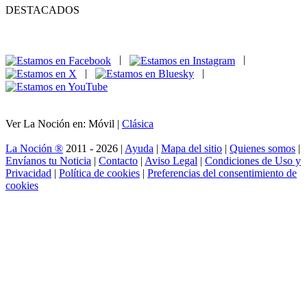
DESTACADOS
|
|
|
|
Ver La Noción en: Móvil |
Clásica
La Noción ®
2011 - 2026 |
Ayuda
|
Mapa del sitio
|
Quienes somos
|
Envíanos tu Noticia
|
Contacto
|
Aviso Legal
|
Condiciones de Uso y
Privacidad
|
Política de cookies
|
Preferencias del consentimiento de
cookies