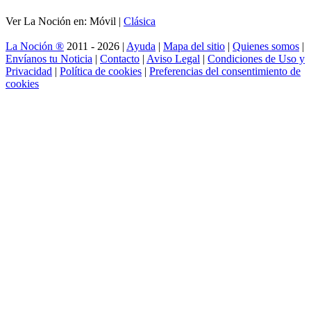
Ver La Noción en: Móvil |
Clásica
La Noción ®
2011 - 2026 |
Ayuda
|
Mapa del sitio
|
Quienes somos
|
Envíanos tu Noticia
|
Contacto
|
Aviso Legal
|
Condiciones de Uso y
Privacidad
|
Política de cookies
|
Preferencias del consentimiento de
cookies