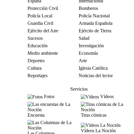
España
Internacional
Protección Civil
Bomberos
Policía Local
Policía Nacional
Guardia Civil
Armada Española
Ejército del Aire
Ejército de Tierra
Sucesos
Salud
Educación
Investigación
Medio ambiente
Economía
Deportes
Arte
Cultura
Iglesia Católica
Reportajes
Noticias del lector
Servicios
Fotos
Vídeos
Encuesta
Tiras cómicas
Vídeos La Noción
Las Columnas