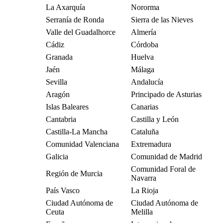
La Axarquía
Nororma
Serranía de Ronda
Sierra de las Nieves
Valle del Guadalhorce
Almería
Cádiz
Córdoba
Granada
Huelva
Jaén
Málaga
Sevilla
Andalucía
Aragón
Principado de Asturias
Islas Baleares
Canarias
Cantabria
Castilla y León
Castilla-La Mancha
Cataluña
Comunidad Valenciana
Extremadura
Galicia
Comunidad de Madrid
Comunidad Foral de
Región de Murcia
Navarra
País Vasco
La Rioja
Ciudad Autónoma de
Ciudad Autónoma de
Ceuta
Melilla