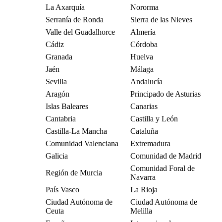
La Axarquía
Nororma
Serranía de Ronda
Sierra de las Nieves
Valle del Guadalhorce
Almería
Cádiz
Córdoba
Granada
Huelva
Jaén
Málaga
Sevilla
Andalucía
Aragón
Principado de Asturias
Islas Baleares
Canarias
Cantabria
Castilla y León
Castilla-La Mancha
Cataluña
Comunidad Valenciana
Extremadura
Galicia
Comunidad de Madrid
Comunidad Foral de
Región de Murcia
Navarra
País Vasco
La Rioja
Ciudad Autónoma de
Ciudad Autónoma de
Ceuta
Melilla