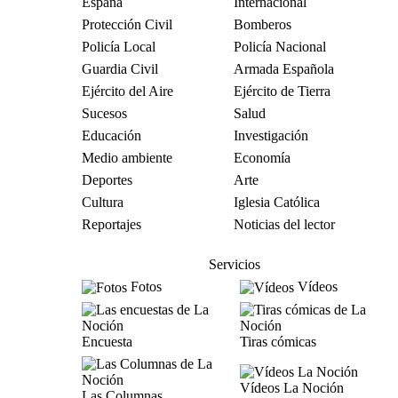
España
Internacional
Protección Civil
Bomberos
Policía Local
Policía Nacional
Guardia Civil
Armada Española
Ejército del Aire
Ejército de Tierra
Sucesos
Salud
Educación
Investigación
Medio ambiente
Economía
Deportes
Arte
Cultura
Iglesia Católica
Reportajes
Noticias del lector
Servicios
Fotos
Vídeos
Encuesta
Tiras cómicas
Vídeos La Noción
Las Columnas