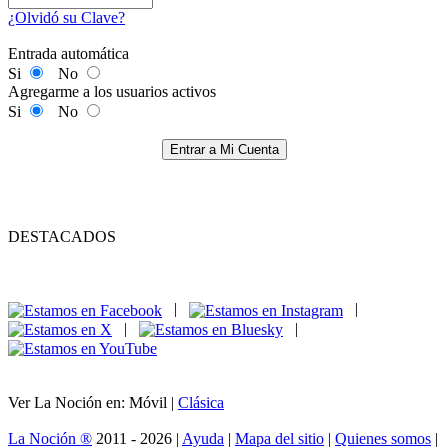
¿Olvidó su Clave?
Entrada automática
Si
No
Agregarme a los usuarios activos
Si
No
Entrar a Mi Cuenta
DESTACADOS
|
|
|
|
Ver La Noción en: Móvil |
Clásica
La Noción ®
2011 - 2026 |
Ayuda
|
Mapa del sitio
|
Quienes somos
|