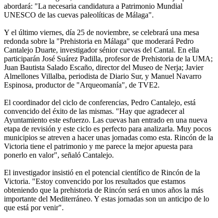
abordará: "La necesaria candidatura a Patrimonio Mundial
UNESCO de las cuevas paleolíticas de Málaga".
Y el último viernes, día 25 de noviembre, se celebrará una mesa
redonda sobre la "Prehistoria en Málaga" que moderará Pedro
Cantalejo Duarte, investigador sénior cuevas del Cantal. En ella
participarán José Suárez Padilla, profesor de Prehistoria de la UMA;
Juan Bautista Salado Escaño, director del Museo de Nerja; Javier
Almellones Villalba, periodista de Diario Sur, y Manuel Navarro
Espinosa, productor de "Arqueomanía", de TVE2.
El coordinador del ciclo de conferencias, Pedro Cantalejo, está
convencido del éxito de las mismas. "Hay que agradecer al
Ayuntamiento este esfuerzo. Las cuevas han entrado en una nueva
etapa de revisión y este ciclo es perfecto para analizarla. Muy pocos
municipios se atreven a hacer unas jornadas como esta. Rincón de la
Victoria tiene el patrimonio y me parece la mejor apuesta para
ponerlo en valor", señaló Cantalejo.
El investigador insistió en el potencial científico de Rincón de la
Victoria. "Estoy convencido por los resultados que estamos
obteniendo que la prehistoria de Rincón será en unos años la más
importante del Mediterráneo. Y estas jornadas son un anticipo de lo
que está por venir".