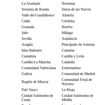
La Axarquía
Nororma
Serranía de Ronda
Sierra de las Nieves
Valle del Guadalhorce
Almería
Cádiz
Córdoba
Granada
Huelva
Jaén
Málaga
Sevilla
Andalucía
Aragón
Principado de Asturias
Islas Baleares
Canarias
Cantabria
Castilla y León
Castilla-La Mancha
Cataluña
Comunidad Valenciana
Extremadura
Galicia
Comunidad de Madrid
Comunidad Foral de
Región de Murcia
Navarra
País Vasco
La Rioja
Ciudad Autónoma de
Ciudad Autónoma de
Ceuta
Melilla