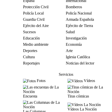
España
Internacional
Protección Civil
Bomberos
Policía Local
Policía Nacional
Guardia Civil
Armada Española
Ejército del Aire
Ejército de Tierra
Sucesos
Salud
Educación
Investigación
Medio ambiente
Economía
Deportes
Arte
Cultura
Iglesia Católica
Reportajes
Noticias del lector
Servicios
Fotos
Vídeos
Encuesta
Tiras cómicas
Vídeos La Noción
Las Columnas