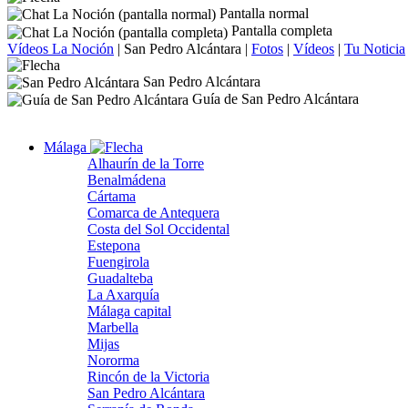
Pantalla normal
Pantalla completa
Vídeos La Noción
|
San Pedro Alcántara
|
Fotos
|
Vídeos
|
Tu Noticia
San Pedro Alcántara
Guía de San Pedro Alcántara
Málaga
Alhaurín de la Torre
Benalmádena
Cártama
Comarca de Antequera
Costa del Sol Occidental
Estepona
Fuengirola
Guadalteba
La Axarquía
Málaga capital
Marbella
Mijas
Nororma
Rincón de la Victoria
San Pedro Alcántara