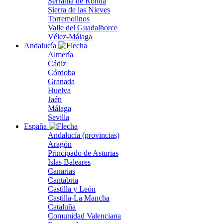
Serranía de Ronda
Sierra de las Nieves
Torremolinos
Valle del Guadalhorce
Vélez-Málaga
Andalucía
Almería
Cádiz
Córdoba
Granada
Huelva
Jaén
Málaga
Sevilla
España
Andalucía (provincias)
Aragón
Principado de Asturias
Islas Baleares
Canarias
Cantabria
Castilla y León
Castilla-La Mancha
Cataluña
Comunidad Valenciana