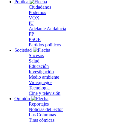
Política
Ciudadanos
Podemos
VOX
IU
Adelante Andalucía
PP
PSOE
Partidos políticos
Sociedad
Sucesos
Salud
Educación
Investigación
Medio ambiente
Videojuegos
Tecnología
Cine y televisión
Opinión
Reportajes
Noticias del lector
Las Columnas
Tiras cómicas