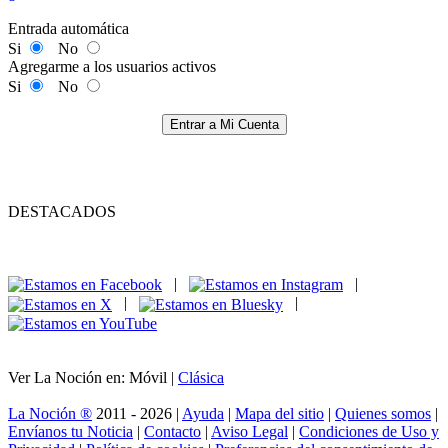
Entrada automática
Si
No
Agregarme a los usuarios activos
Si
No
Entrar a Mi Cuenta
DESTACADOS
|
|
|
|
Ver La Noción en: Móvil |
Clásica
La Noción ®
2011 - 2026 |
Ayuda
|
Mapa del sitio
|
Quienes somos
|
Envíanos tu Noticia
|
Contacto
|
Aviso Legal
|
Condiciones de Uso y