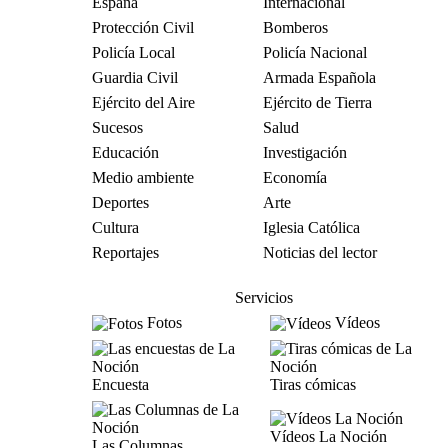
España
Internacional
Protección Civil
Bomberos
Policía Local
Policía Nacional
Guardia Civil
Armada Española
Ejército del Aire
Ejército de Tierra
Sucesos
Salud
Educación
Investigación
Medio ambiente
Economía
Deportes
Arte
Cultura
Iglesia Católica
Reportajes
Noticias del lector
Servicios
Fotos
Vídeos
Encuesta
Tiras cómicas
Vídeos La Noción
Las Columnas