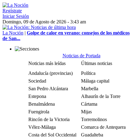
Regístrate
Iniciar Sesión
Domingo, 09 de Agosto de 2026 - 3:43 am
La Noción
|
Golpe de calor en verano: consejos de los médicos
de San...
Noticias de Portada
Noticias más leídas
Últimas noticias
Andalucía (provincias)
Política
Sociedad
Málaga capital
San Pedro Alcántara
Marbella
Estepona
Alhaurín de la Torre
Benalmádena
Cártama
Fuengirola
Mijas
Rincón de la Victoria
Torremolinos
Vélez-Málaga
Comarca de Antequera
Costa del Sol Occidental
Guadalteba