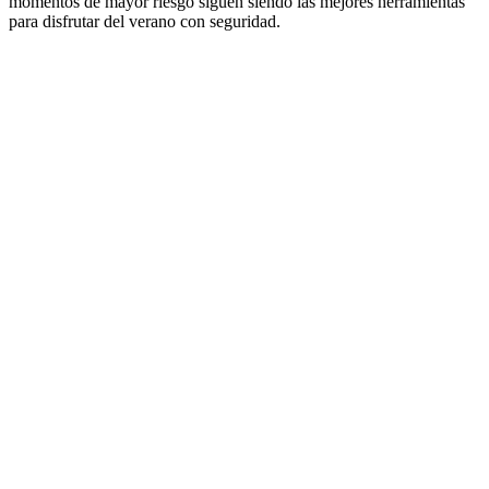
momentos de mayor riesgo siguen siendo las mejores herramientas
para disfrutar del verano con seguridad.