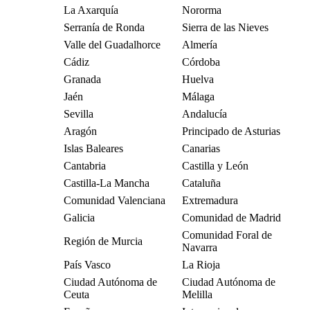
La Axarquía
Nororma
Serranía de Ronda
Sierra de las Nieves
Valle del Guadalhorce
Almería
Cádiz
Córdoba
Granada
Huelva
Jaén
Málaga
Sevilla
Andalucía
Aragón
Principado de Asturias
Islas Baleares
Canarias
Cantabria
Castilla y León
Castilla-La Mancha
Cataluña
Comunidad Valenciana
Extremadura
Galicia
Comunidad de Madrid
Comunidad Foral de
Región de Murcia
Navarra
País Vasco
La Rioja
Ciudad Autónoma de
Ciudad Autónoma de
Ceuta
Melilla