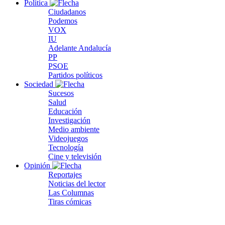
Política
Ciudadanos
Podemos
VOX
IU
Adelante Andalucía
PP
PSOE
Partidos políticos
Sociedad
Sucesos
Salud
Educación
Investigación
Medio ambiente
Videojuegos
Tecnología
Cine y televisión
Opinión
Reportajes
Noticias del lector
Las Columnas
Tiras cómicas