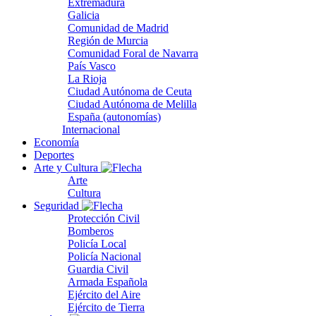
Extremadura
Galicia
Comunidad de Madrid
Región de Murcia
Comunidad Foral de Navarra
País Vasco
La Rioja
Ciudad Autónoma de Ceuta
Ciudad Autónoma de Melilla
España (autonomías)
Internacional
Economía
Deportes
Arte y Cultura
Arte
Cultura
Seguridad
Protección Civil
Bomberos
Policía Local
Policía Nacional
Guardia Civil
Armada Española
Ejército del Aire
Ejército de Tierra