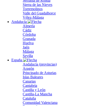
Serranía de Ronda
Sierra de las Nieves
Torremolinos
Valle del Guadalhorce
Vélez-Málaga
Andalucía
Almería
Cádiz
Córdoba
Granada
Huelva
Jaén
Málaga
Sevilla
España
Andalucía (provincias)
Aragón
Principado de Asturias
Islas Baleares
Canarias
Cantabria
Castilla y León
Castilla-La Mancha
Cataluña
Comunidad Valenciana