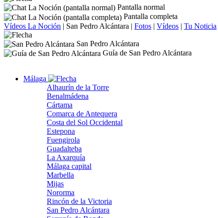
Pantalla normal
Pantalla completa
Vídeos La Noción
|
San Pedro Alcántara
|
Fotos
|
Vídeos
|
Tu Noticia
San Pedro Alcántara
Guía de San Pedro Alcántara
Málaga
Alhaurín de la Torre
Benalmádena
Cártama
Comarca de Antequera
Costa del Sol Occidental
Estepona
Fuengirola
Guadalteba
La Axarquía
Málaga capital
Marbella
Mijas
Nororma
Rincón de la Victoria
San Pedro Alcántara