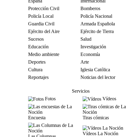
España
Internacional
Protección Civil
Bomberos
Policía Local
Policía Nacional
Guardia Civil
Armada Española
Ejército del Aire
Ejército de Tierra
Sucesos
Salud
Educación
Investigación
Medio ambiente
Economía
Deportes
Arte
Cultura
Iglesia Católica
Reportajes
Noticias del lector
Servicios
Fotos
Vídeos
Encuesta
Tiras cómicas
Vídeos La Noción
Las Columnas