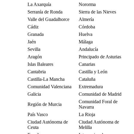
La Axarquía
Nororma
Serranía de Ronda
Sierra de las Nieves
Valle del Guadalhorce
Almería
Cádiz
Córdoba
Granada
Huelva
Jaén
Málaga
Sevilla
Andalucía
Aragón
Principado de Asturias
Islas Baleares
Canarias
Cantabria
Castilla y León
Castilla-La Mancha
Cataluña
Comunidad Valenciana
Extremadura
Galicia
Comunidad de Madrid
Comunidad Foral de
Región de Murcia
Navarra
País Vasco
La Rioja
Ciudad Autónoma de
Ciudad Autónoma de
Ceuta
Melilla