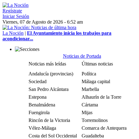
Regístrate
Iniciar Sesión
Viernes, 07 de Agosto de 2026 - 6:52 am
La Noción
|
El Ayuntamiento inicia los trabajos para
acondicionar...
Noticias de Portada
Noticias más leídas
Últimas noticias
Andalucía (provincias)
Política
Sociedad
Málaga capital
San Pedro Alcántara
Marbella
Estepona
Alhaurín de la Torre
Benalmádena
Cártama
Fuengirola
Mijas
Rincón de la Victoria
Torremolinos
Vélez-Málaga
Comarca de Antequera
Costa del Sol Occidental
Guadalteba