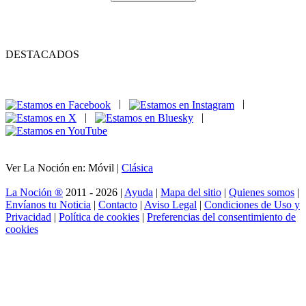
DESTACADOS
|
|
|
|
Ver La Noción en: Móvil |
Clásica
La Noción ®
2011 - 2026 |
Ayuda
|
Mapa del sitio
|
Quienes somos
|
Envíanos tu Noticia
|
Contacto
|
Aviso Legal
|
Condiciones de Uso y
Privacidad
|
Política de cookies
|
Preferencias del consentimiento de
cookies