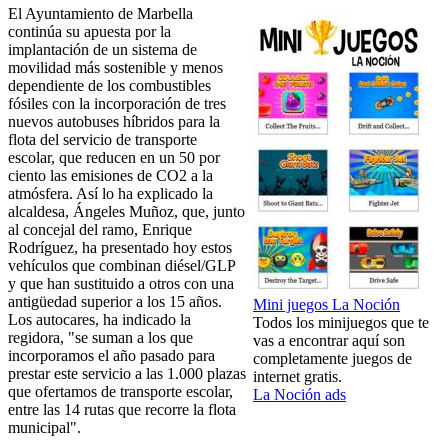
El Ayuntamiento de Marbella
continúa su apuesta por la
implantación de un sistema de
movilidad más sostenible y menos
dependiente de los combustibles
fósiles con la incorporación de tres
nuevos autobuses híbridos para la
flota del servicio de transporte
escolar, que reducen en un 50 por
ciento las emisiones de CO2 a la
atmósfera. Así lo ha explicado la
alcaldesa, Ángeles Muñoz, que, junto
al concejal del ramo, Enrique
Rodríguez, ha presentado hoy estos
vehículos que combinan diésel/GLP
y que han sustituido a otros con una
antigüedad superior a los 15 años.
Mini juegos La Noción
Los autocares, ha indicado la
Todos los minijuegos que te
regidora, "se suman a los que
vas a encontrar aquí son
incorporamos el año pasado para
completamente juegos de
prestar este servicio a las 1.000 plazas
internet gratis.
que ofertamos de transporte escolar,
La Noción ads
entre las 14 rutas que recorre la flota
municipal".