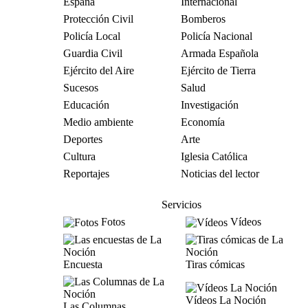
España
Internacional
Protección Civil
Bomberos
Policía Local
Policía Nacional
Guardia Civil
Armada Española
Ejército del Aire
Ejército de Tierra
Sucesos
Salud
Educación
Investigación
Medio ambiente
Economía
Deportes
Arte
Cultura
Iglesia Católica
Reportajes
Noticias del lector
Servicios
Fotos
Vídeos
Encuesta
Tiras cómicas
Vídeos La Noción
Las Columnas