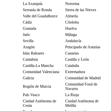
La Axarquía
Nororma
Serranía de Ronda
Sierra de las Nieves
Valle del Guadalhorce
Almería
Cádiz
Córdoba
Granada
Huelva
Jaén
Málaga
Sevilla
Andalucía
Aragón
Principado de Asturias
Islas Baleares
Canarias
Cantabria
Castilla y León
Castilla-La Mancha
Cataluña
Comunidad Valenciana
Extremadura
Galicia
Comunidad de Madrid
Comunidad Foral de
Región de Murcia
Navarra
País Vasco
La Rioja
Ciudad Autónoma de
Ciudad Autónoma de
Ceuta
Melilla