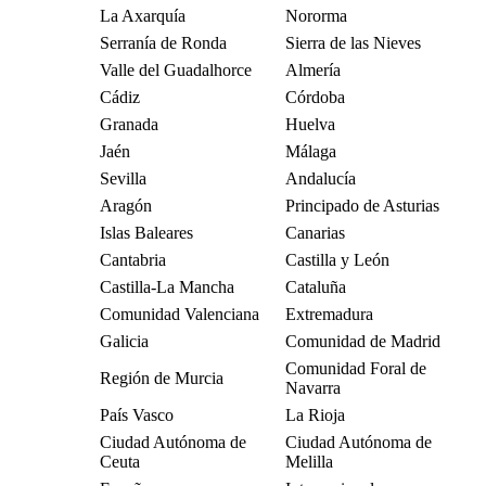
La Axarquía
Nororma
Serranía de Ronda
Sierra de las Nieves
Valle del Guadalhorce
Almería
Cádiz
Córdoba
Granada
Huelva
Jaén
Málaga
Sevilla
Andalucía
Aragón
Principado de Asturias
Islas Baleares
Canarias
Cantabria
Castilla y León
Castilla-La Mancha
Cataluña
Comunidad Valenciana
Extremadura
Galicia
Comunidad de Madrid
Comunidad Foral de
Región de Murcia
Navarra
País Vasco
La Rioja
Ciudad Autónoma de
Ciudad Autónoma de
Ceuta
Melilla