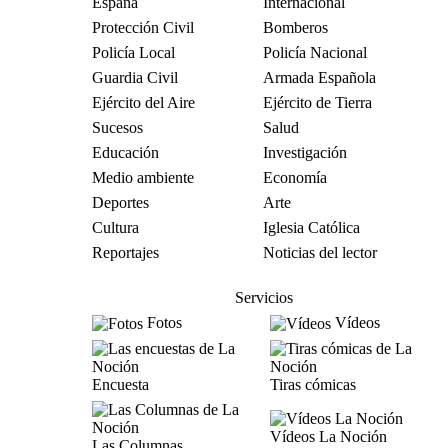
España
Internacional
Protección Civil
Bomberos
Policía Local
Policía Nacional
Guardia Civil
Armada Española
Ejército del Aire
Ejército de Tierra
Sucesos
Salud
Educación
Investigación
Medio ambiente
Economía
Deportes
Arte
Cultura
Iglesia Católica
Reportajes
Noticias del lector
Servicios
Fotos
Vídeos
Encuesta
Tiras cómicas
Vídeos La Noción
Las Columnas