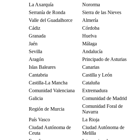
La Axarquía
Nororma
Serranía de Ronda
Sierra de las Nieves
Valle del Guadalhorce
Almería
Cádiz
Córdoba
Granada
Huelva
Jaén
Málaga
Sevilla
Andalucía
Aragón
Principado de Asturias
Islas Baleares
Canarias
Cantabria
Castilla y León
Castilla-La Mancha
Cataluña
Comunidad Valenciana
Extremadura
Galicia
Comunidad de Madrid
Comunidad Foral de
Región de Murcia
Navarra
País Vasco
La Rioja
Ciudad Autónoma de
Ciudad Autónoma de
Ceuta
Melilla