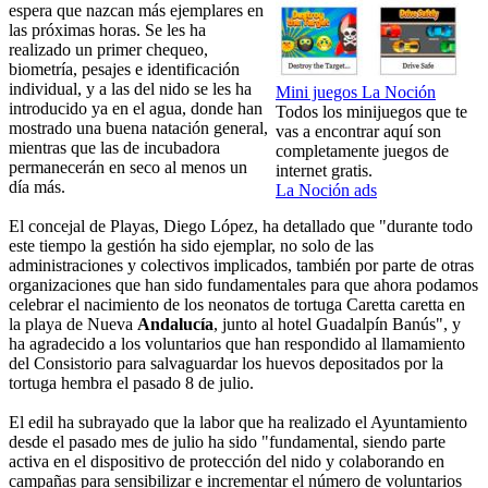
espera que nazcan más ejemplares en
las próximas horas. Se les ha
realizado un primer chequeo,
biometría, pesajes e identificación
individual, y a las del nido se les ha
Mini juegos La Noción
introducido ya en el agua, donde han
Todos los minijuegos que te
mostrado una buena natación general,
vas a encontrar aquí son
mientras que las de incubadora
completamente juegos de
permanecerán en seco al menos un
internet gratis.
día más.
La Noción ads
El concejal de Playas, Diego López, ha detallado que "durante todo
este tiempo la gestión ha sido ejemplar, no solo de las
administraciones y colectivos implicados, también por parte de otras
organizaciones que han sido fundamentales para que ahora podamos
celebrar el nacimiento de los neonatos de tortuga Caretta caretta en
la playa de Nueva
Andalucía
, junto al hotel Guadalpín Banús", y
ha agradecido a los voluntarios que han respondido al llamamiento
del Consistorio para salvaguardar los huevos depositados por la
tortuga hembra el pasado 8 de julio.
El edil ha subrayado que la labor que ha realizado el Ayuntamiento
desde el pasado mes de julio ha sido "fundamental, siendo parte
activa en el dispositivo de protección del nido y colaborando en
campañas para sensibilizar e incrementar el número de voluntarios