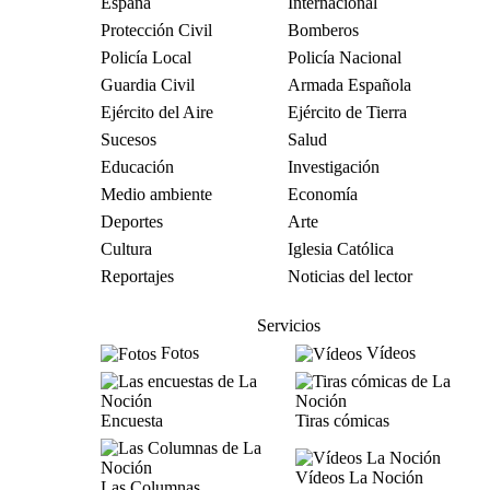
España
Internacional
Protección Civil
Bomberos
Policía Local
Policía Nacional
Guardia Civil
Armada Española
Ejército del Aire
Ejército de Tierra
Sucesos
Salud
Educación
Investigación
Medio ambiente
Economía
Deportes
Arte
Cultura
Iglesia Católica
Reportajes
Noticias del lector
Servicios
Fotos
Vídeos
Encuesta
Tiras cómicas
Vídeos La Noción
Las Columnas