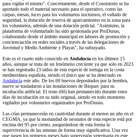
para vigilar el mismo". Concretamente, desde el Consistorio se ha
aportado todo el material necesario para el operativo, como las
carpas, mesas, luces para los voluntarios nocturnos, el vallado de
seguridad, la dotación de reserva de aparcamientos en la zona para
los voluntarios, además de una dotación policial. "Asimismo, la
plataforma de voluntariado ha sido gestionada por ProDunas,
colaborando desde el ámbito municipal en labores de promoción y
concienciación en redes sociales a través de las delegaciones de
Juventud y Medio Ambiente y Playas", ha subrayado.
Este es el cuarto nido conocido en
Andalucía
en los últimos 15
años, aunque se trata de un fenómeno creciente ya que solo en 2023
se han registrado 23 nidos de esta especie de tortuga en la costa
mediterránea española, siendo el único que se ha detectado en
Andalucía
este año. De los 69 huevos depositados por la hembra,
nueve se trasladaron a las instalaciones de Bioparc para su
incubación artificial. El resto (60) han permanecido durante estos
días de incubación en su nido original, siendo en todo momento
vigilados por voluntarios organizados por ProDunas.
Las crías permanecerán en cautividad durante al menos un año en el
CEGMA, ya que la mortandad de neonatos de esta especie está por
encima del 95 por ciento, asegurándose de esta forma la
supervivencia de las mismas de forma muy significativa. Una vez
que pasen los primeros meses bajo supervisión veterinaria en este