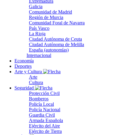
Extremadura
Galicia
Comunidad de Madrid
Región de Murcia
Comunidad Foral de Navarra
País Vasco
La Rioja
Ciudad Autónoma de Ceuta
Ciudad Autónoma de Melilla
España (autonomías)
Internacional
Economía
Deportes
Arte y Cultura
Arte
Cultura
Seguridad
Protección Civil
Bomberos
Policía Local
Policía Nacional
Guardia Civil
Armada Española
Ejército del Aire
Ejército de Tierra