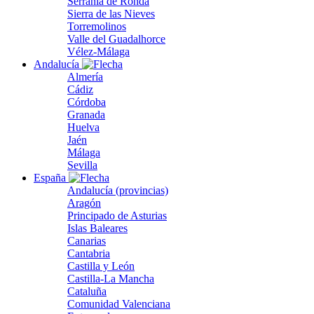
Serranía de Ronda
Sierra de las Nieves
Torremolinos
Valle del Guadalhorce
Vélez-Málaga
Andalucía
Almería
Cádiz
Córdoba
Granada
Huelva
Jaén
Málaga
Sevilla
España
Andalucía (provincias)
Aragón
Principado de Asturias
Islas Baleares
Canarias
Cantabria
Castilla y León
Castilla-La Mancha
Cataluña
Comunidad Valenciana