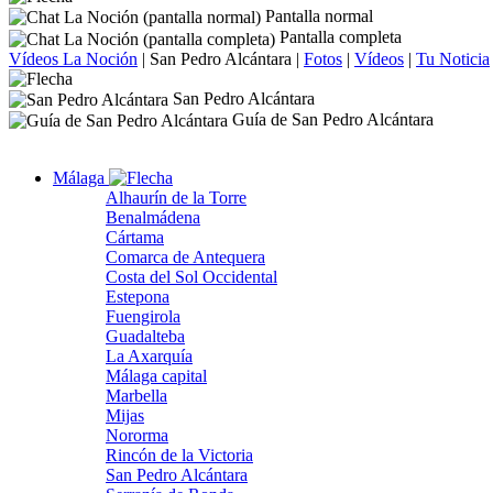
Pantalla normal
Pantalla completa
Vídeos La Noción
|
San Pedro Alcántara
|
Fotos
|
Vídeos
|
Tu Noticia
San Pedro Alcántara
Guía de San Pedro Alcántara
Málaga
Alhaurín de la Torre
Benalmádena
Cártama
Comarca de Antequera
Costa del Sol Occidental
Estepona
Fuengirola
Guadalteba
La Axarquía
Málaga capital
Marbella
Mijas
Nororma
Rincón de la Victoria
San Pedro Alcántara