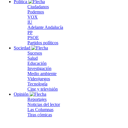
Política
Ciudadanos
Podemos
VOX
IU
Adelante Andalucía
PP
PSOE
Partidos políticos
Sociedad
Sucesos
Salud
Educación
Investigación
Medio ambiente
Videojuegos
Tecnología
Cine y televisión
Opinión
Reportajes
Noticias del lector
Las Columnas
Tiras cómicas