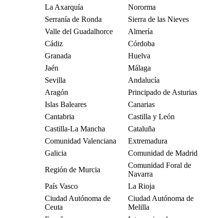
La Axarquía
Nororma
Serranía de Ronda
Sierra de las Nieves
Valle del Guadalhorce
Almería
Cádiz
Córdoba
Granada
Huelva
Jaén
Málaga
Sevilla
Andalucía
Aragón
Principado de Asturias
Islas Baleares
Canarias
Cantabria
Castilla y León
Castilla-La Mancha
Cataluña
Comunidad Valenciana
Extremadura
Galicia
Comunidad de Madrid
Comunidad Foral de
Región de Murcia
Navarra
País Vasco
La Rioja
Ciudad Autónoma de
Ciudad Autónoma de
Ceuta
Melilla