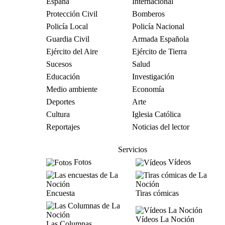
España
Internacional
Protección Civil
Bomberos
Policía Local
Policía Nacional
Guardia Civil
Armada Española
Ejército del Aire
Ejército de Tierra
Sucesos
Salud
Educación
Investigación
Medio ambiente
Economía
Deportes
Arte
Cultura
Iglesia Católica
Reportajes
Noticias del lector
Servicios
Fotos
Vídeos
Encuesta
Tiras cómicas
Vídeos La Noción
Las Columnas