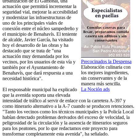
urbanización de El Gamonal, una
actuación que permitirá incrementar la
seguridad vial, mejorar la accesibilidad
y modernizar las infraestructuras de
uno de los principales viales de
conexión entre el núcleo sampedreño y
el municipio de Benahavís. El teniente
de alcalde, Javier García, ha visitado
hoy el desarrollo de las obras y ha
destacado que se trata de "una
actuación muy demandada por los
Precocinados la Despensa
vecinos, por los usuarios de esta vía y
Elaboración culinaria con
también por el Ayuntamiento de
los mejores ingredientes,
Benahavís, que dará respuesta a una
sin conservantes y de la
necesidad histórica".
manera más sencilla.
La Noción ads
El responsable municipal ha explicado
que la avenida soporta una elevada
intensidad de tráfico al servir de enlace con la carretera A-397 y
como itinerario alternativo a la A-7 cuando se producen retenciones.
"Tanto los vecinos como los técnicos municipales y la Policía Local
habían detectado problemas derivados del exceso de velocidad, la
peligrosidad de la circulación y la ausencia de itinerarios seguros
para los peatones, por lo que redactamos este proyecto para
transformar completamente esta avenida", ha señalado.