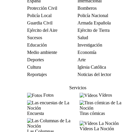
España
Internacional
Protección Civil
Bomberos
Policía Local
Policía Nacional
Guardia Civil
Armada Española
Ejército del Aire
Ejército de Tierra
Sucesos
Salud
Educación
Investigación
Medio ambiente
Economía
Deportes
Arte
Cultura
Iglesia Católica
Reportajes
Noticias del lector
Servicios
Fotos
Vídeos
Encuesta
Tiras cómicas
Vídeos La Noción
Las Columnas