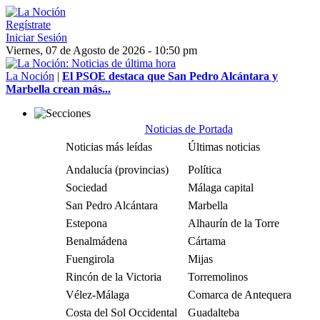
Regístrate
Iniciar Sesión
Viernes, 07 de Agosto de 2026 - 10:50 pm
La Noción
|
El PSOE destaca que San Pedro Alcántara y
Marbella crean más...
Noticias de Portada
Noticias más leídas
Últimas noticias
Andalucía (provincias)
Política
Sociedad
Málaga capital
San Pedro Alcántara
Marbella
Estepona
Alhaurín de la Torre
Benalmádena
Cártama
Fuengirola
Mijas
Rincón de la Victoria
Torremolinos
Vélez-Málaga
Comarca de Antequera
Costa del Sol Occidental
Guadalteba