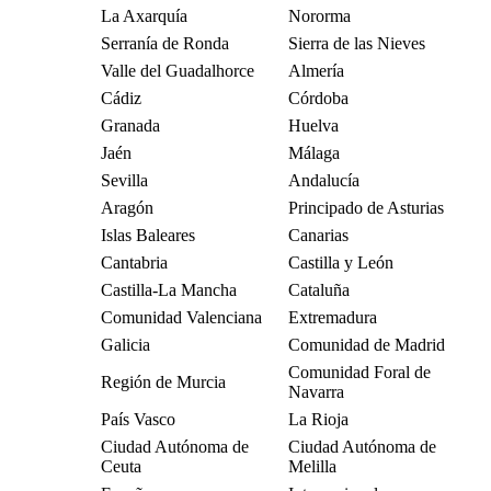
La Axarquía
Nororma
Serranía de Ronda
Sierra de las Nieves
Valle del Guadalhorce
Almería
Cádiz
Córdoba
Granada
Huelva
Jaén
Málaga
Sevilla
Andalucía
Aragón
Principado de Asturias
Islas Baleares
Canarias
Cantabria
Castilla y León
Castilla-La Mancha
Cataluña
Comunidad Valenciana
Extremadura
Galicia
Comunidad de Madrid
Comunidad Foral de
Región de Murcia
Navarra
País Vasco
La Rioja
Ciudad Autónoma de
Ciudad Autónoma de
Ceuta
Melilla