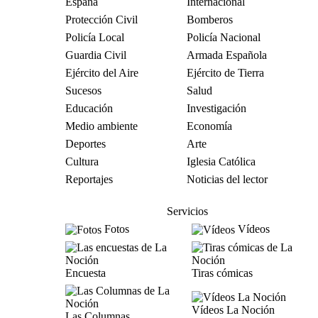
España
Internacional
Protección Civil
Bomberos
Policía Local
Policía Nacional
Guardia Civil
Armada Española
Ejército del Aire
Ejército de Tierra
Sucesos
Salud
Educación
Investigación
Medio ambiente
Economía
Deportes
Arte
Cultura
Iglesia Católica
Reportajes
Noticias del lector
Servicios
Fotos
Vídeos
Encuesta
Tiras cómicas
Vídeos La Noción
Las Columnas