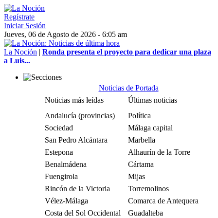
Regístrate
Iniciar Sesión
Jueves, 06 de Agosto de 2026 - 6:05 am
La Noción
|
Ronda presenta el proyecto para dedicar una plaza
a Luis...
Noticias de Portada
Noticias más leídas
Últimas noticias
Andalucía (provincias)
Política
Sociedad
Málaga capital
San Pedro Alcántara
Marbella
Estepona
Alhaurín de la Torre
Benalmádena
Cártama
Fuengirola
Mijas
Rincón de la Victoria
Torremolinos
Vélez-Málaga
Comarca de Antequera
Costa del Sol Occidental
Guadalteba