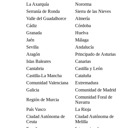
La Axarquía
Nororma
Serranía de Ronda
Sierra de las Nieves
Valle del Guadalhorce
Almería
Cádiz
Córdoba
Granada
Huelva
Jaén
Málaga
Sevilla
Andalucía
Aragón
Principado de Asturias
Islas Baleares
Canarias
Cantabria
Castilla y León
Castilla-La Mancha
Cataluña
Comunidad Valenciana
Extremadura
Galicia
Comunidad de Madrid
Comunidad Foral de
Región de Murcia
Navarra
País Vasco
La Rioja
Ciudad Autónoma de
Ciudad Autónoma de
Ceuta
Melilla