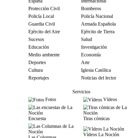
España
Internacional
Protección Civil
Bomberos
Policía Local
Policía Nacional
Guardia Civil
Armada Española
Ejército del Aire
Ejército de Tierra
Sucesos
Salud
Educación
Investigación
Medio ambiente
Economía
Deportes
Arte
Cultura
Iglesia Católica
Reportajes
Noticias del lector
Servicios
Fotos
Vídeos
Encuesta
Tiras cómicas
Vídeos La Noción
Las Columnas