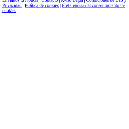
Envíanos tu Noticia
|
Contacto
|
Aviso Legal
|
Condiciones de Uso y
Privacidad
|
Política de cookies
|
Preferencias del consentimiento de
cookies