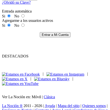
¿Olvidó su Clave?
Entrada automática
Si
No
Agregarme a los usuarios activos
Si
No
Entrar a Mi Cuenta
DESTACADOS
|
|
|
|
Ver La Noción en: Móvil |
Clásica
La Noción ®
2011 - 2026 |
Ayuda
|
Mapa del sitio
|
Quienes somos
|