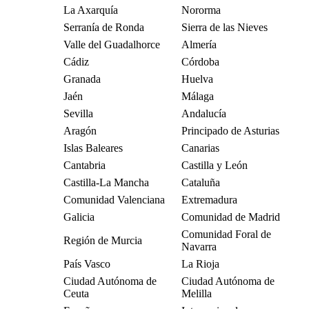
La Axarquía
Nororma
Serranía de Ronda
Sierra de las Nieves
Valle del Guadalhorce
Almería
Cádiz
Córdoba
Granada
Huelva
Jaén
Málaga
Sevilla
Andalucía
Aragón
Principado de Asturias
Islas Baleares
Canarias
Cantabria
Castilla y León
Castilla-La Mancha
Cataluña
Comunidad Valenciana
Extremadura
Galicia
Comunidad de Madrid
Comunidad Foral de
Región de Murcia
Navarra
País Vasco
La Rioja
Ciudad Autónoma de
Ciudad Autónoma de
Ceuta
Melilla