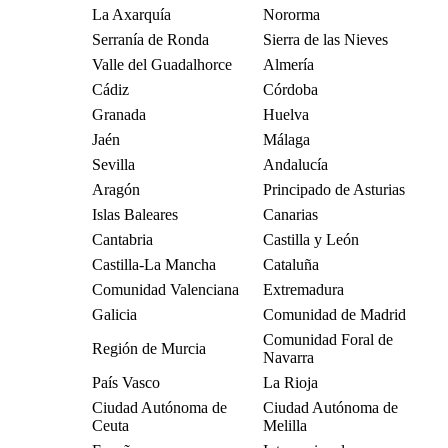
La Axarquía
Nororma
Serranía de Ronda
Sierra de las Nieves
Valle del Guadalhorce
Almería
Cádiz
Córdoba
Granada
Huelva
Jaén
Málaga
Sevilla
Andalucía
Aragón
Principado de Asturias
Islas Baleares
Canarias
Cantabria
Castilla y León
Castilla-La Mancha
Cataluña
Comunidad Valenciana
Extremadura
Galicia
Comunidad de Madrid
Comunidad Foral de
Región de Murcia
Navarra
País Vasco
La Rioja
Ciudad Autónoma de
Ciudad Autónoma de
Ceuta
Melilla