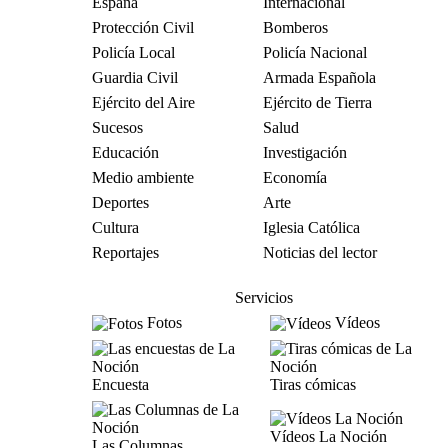
España
Internacional
Protección Civil
Bomberos
Policía Local
Policía Nacional
Guardia Civil
Armada Española
Ejército del Aire
Ejército de Tierra
Sucesos
Salud
Educación
Investigación
Medio ambiente
Economía
Deportes
Arte
Cultura
Iglesia Católica
Reportajes
Noticias del lector
Servicios
Fotos
Vídeos
Encuesta
Tiras cómicas
Vídeos La Noción
Las Columnas