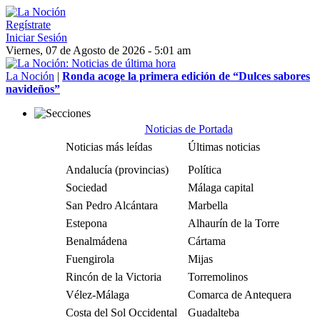
Regístrate
Iniciar Sesión
Viernes, 07 de Agosto de 2026 - 5:01 am
La Noción
|
Ronda acoge la primera edición de “Dulces sabores
navideños”
Noticias de Portada
Noticias más leídas
Últimas noticias
Andalucía (provincias)
Política
Sociedad
Málaga capital
San Pedro Alcántara
Marbella
Estepona
Alhaurín de la Torre
Benalmádena
Cártama
Fuengirola
Mijas
Rincón de la Victoria
Torremolinos
Vélez-Málaga
Comarca de Antequera
Costa del Sol Occidental
Guadalteba