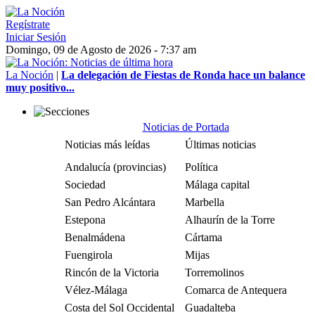
Regístrate
Iniciar Sesión
Domingo, 09 de Agosto de 2026 - 7:37 am
La Noción
|
La delegación de Fiestas de Ronda hace un balance
muy positivo...
Noticias de Portada
Noticias más leídas
Últimas noticias
Andalucía (provincias)
Política
Sociedad
Málaga capital
San Pedro Alcántara
Marbella
Estepona
Alhaurín de la Torre
Benalmádena
Cártama
Fuengirola
Mijas
Rincón de la Victoria
Torremolinos
Vélez-Málaga
Comarca de Antequera
Costa del Sol Occidental
Guadalteba