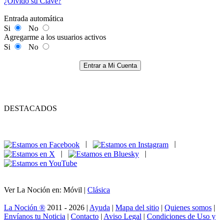
¿Olvidó su Clave?
Entrada automática
Si
No
Agregarme a los usuarios activos
Si
No
Entrar a Mi Cuenta
DESTACADOS
|
|
|
|
Ver La Noción en: Móvil |
Clásica
La Noción ®
2011 - 2026 |
Ayuda
|
Mapa del sitio
|
Quienes somos
|
Envíanos tu Noticia
|
Contacto
|
Aviso Legal
|
Condiciones de Uso y