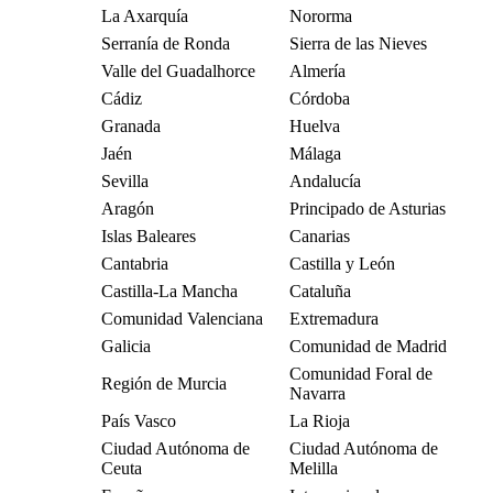
La Axarquía
Nororma
Serranía de Ronda
Sierra de las Nieves
Valle del Guadalhorce
Almería
Cádiz
Córdoba
Granada
Huelva
Jaén
Málaga
Sevilla
Andalucía
Aragón
Principado de Asturias
Islas Baleares
Canarias
Cantabria
Castilla y León
Castilla-La Mancha
Cataluña
Comunidad Valenciana
Extremadura
Galicia
Comunidad de Madrid
Comunidad Foral de
Región de Murcia
Navarra
País Vasco
La Rioja
Ciudad Autónoma de
Ciudad Autónoma de
Ceuta
Melilla