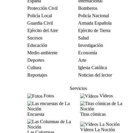
España
Internacional
Protección Civil
Bomberos
Policía Local
Policía Nacional
Guardia Civil
Armada Española
Ejército del Aire
Ejército de Tierra
Sucesos
Salud
Educación
Investigación
Medio ambiente
Economía
Deportes
Arte
Cultura
Iglesia Católica
Reportajes
Noticias del lector
Servicios
Fotos
Vídeos
Encuesta
Tiras cómicas
Vídeos La Noción
Las Columnas