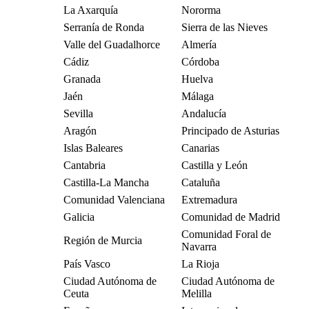
La Axarquía
Nororma
Serranía de Ronda
Sierra de las Nieves
Valle del Guadalhorce
Almería
Cádiz
Córdoba
Granada
Huelva
Jaén
Málaga
Sevilla
Andalucía
Aragón
Principado de Asturias
Islas Baleares
Canarias
Cantabria
Castilla y León
Castilla-La Mancha
Cataluña
Comunidad Valenciana
Extremadura
Galicia
Comunidad de Madrid
Comunidad Foral de
Región de Murcia
Navarra
País Vasco
La Rioja
Ciudad Autónoma de
Ciudad Autónoma de
Ceuta
Melilla