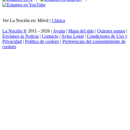
Ver La Noción en: Móvil |
Clásica
La Noción ®
2011 - 2026 |
Ayuda
|
Mapa del sitio
|
Quienes somos
|
Envíanos tu Noticia
|
Contacto
|
Aviso Legal
|
Condiciones de Uso y
Privacidad
|
Política de cookies
|
Preferencias del consentimiento de
cookies