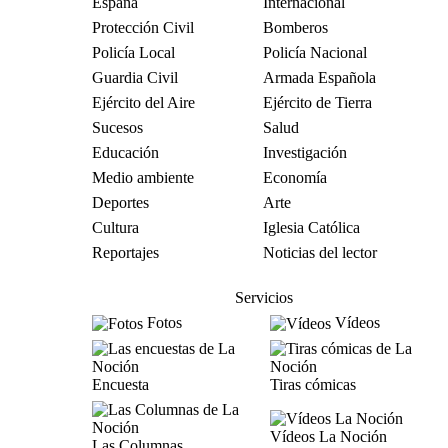
España
Internacional
Protección Civil
Bomberos
Policía Local
Policía Nacional
Guardia Civil
Armada Española
Ejército del Aire
Ejército de Tierra
Sucesos
Salud
Educación
Investigación
Medio ambiente
Economía
Deportes
Arte
Cultura
Iglesia Católica
Reportajes
Noticias del lector
Servicios
Fotos
Vídeos
Encuesta
Tiras cómicas
Vídeos La Noción
Las Columnas