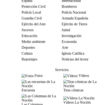
España
Internacional
Protección Civil
Bomberos
Policía Local
Policía Nacional
Guardia Civil
Armada Española
Ejército del Aire
Ejército de Tierra
Sucesos
Salud
Educación
Investigación
Medio ambiente
Economía
Deportes
Arte
Cultura
Iglesia Católica
Reportajes
Noticias del lector
Servicios
Fotos
Vídeos
Encuesta
Tiras cómicas
Vídeos La Noción
Las Columnas