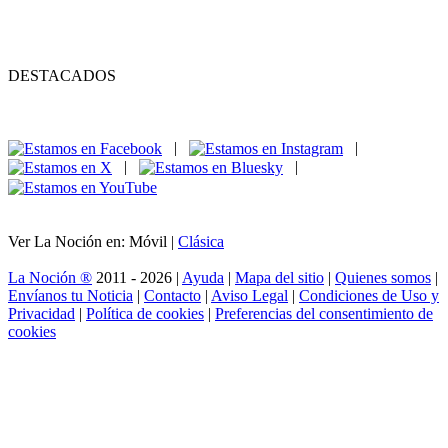
DESTACADOS
|
|
|
|
Ver La Noción en: Móvil |
Clásica
La Noción ®
2011 - 2026 |
Ayuda
|
Mapa del sitio
|
Quienes somos
|
Envíanos tu Noticia
|
Contacto
|
Aviso Legal
|
Condiciones de Uso y
Privacidad
|
Política de cookies
|
Preferencias del consentimiento de
cookies