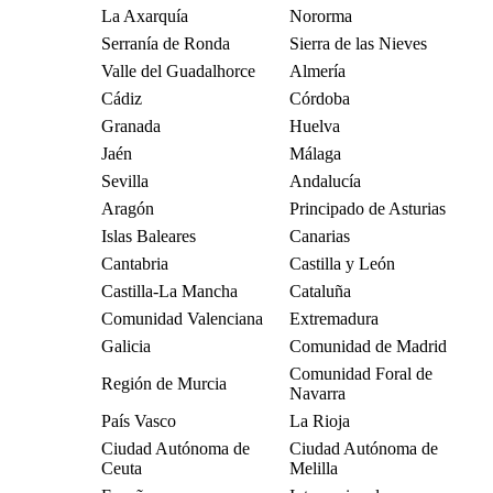
La Axarquía
Nororma
Serranía de Ronda
Sierra de las Nieves
Valle del Guadalhorce
Almería
Cádiz
Córdoba
Granada
Huelva
Jaén
Málaga
Sevilla
Andalucía
Aragón
Principado de Asturias
Islas Baleares
Canarias
Cantabria
Castilla y León
Castilla-La Mancha
Cataluña
Comunidad Valenciana
Extremadura
Galicia
Comunidad de Madrid
Comunidad Foral de
Región de Murcia
Navarra
País Vasco
La Rioja
Ciudad Autónoma de
Ciudad Autónoma de
Ceuta
Melilla