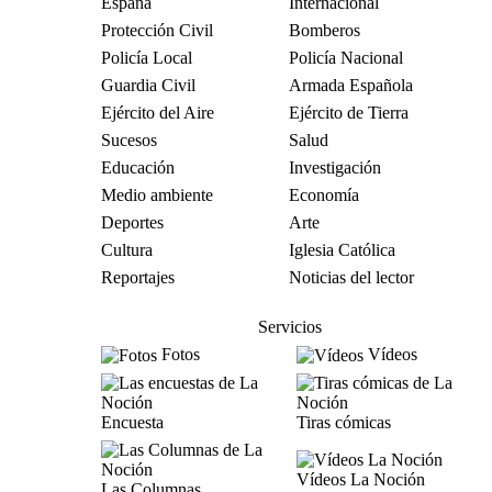
España
Internacional
Protección Civil
Bomberos
Policía Local
Policía Nacional
Guardia Civil
Armada Española
Ejército del Aire
Ejército de Tierra
Sucesos
Salud
Educación
Investigación
Medio ambiente
Economía
Deportes
Arte
Cultura
Iglesia Católica
Reportajes
Noticias del lector
Servicios
Fotos
Vídeos
Encuesta
Tiras cómicas
Vídeos La Noción
Las Columnas