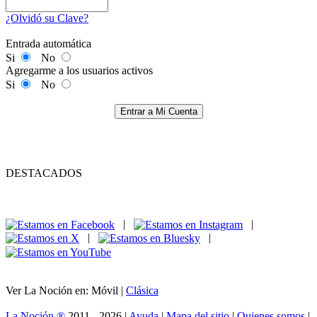
¿Olvidó su Clave?
Entrada automática
Si
No
Agregarme a los usuarios activos
Si
No
Entrar a Mi Cuenta
DESTACADOS
|
|
|
|
Ver La Noción en: Móvil |
Clásica
La Noción ®
2011 - 2026 |
Ayuda
|
Mapa del sitio
|
Quienes somos
|