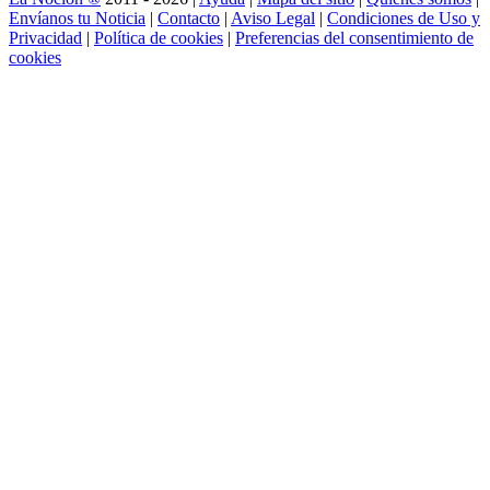
Envíanos tu Noticia
|
Contacto
|
Aviso Legal
|
Condiciones de Uso y
Privacidad
|
Política de cookies
|
Preferencias del consentimiento de
cookies